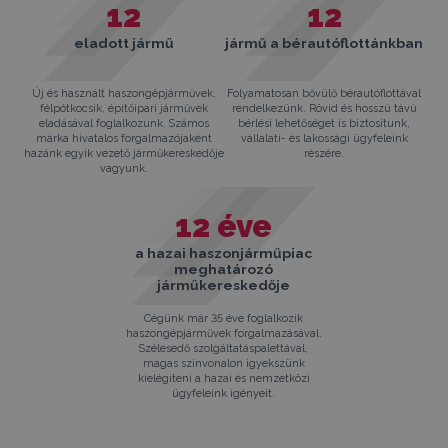
12
12
eladott jármű
jármű a bérautóflottánkban
Új és használt haszongépjárművek,
Folyamatosan bővülő bérautóflottával
félpótkocsik, épitőipari járművek
rendelkezünk. Rövid és hosszú távú
eladásával foglalkozunk. Számos
bérlési lehetőséget is biztosítunk,
márka hivatalos forgalmazójaként
vállalati- és lakossági ügyfeleink
hazánk egyik vezető járműkereskedője
részére.
vagyunk.
12
éve
a hazai haszonjárműpiac
meghatározó
járműkereskedője
Cégünk már 35 éve foglalkozik
haszongépjárművek forgalmazásával.
Szélesedő szolgáltatáspalettával,
magas színvonalon igyekszünk
kielégíteni a hazai és nemzetközi
ügyfeleink igényeit.