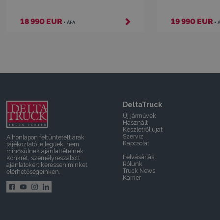
18 990 EUR
19 990 EUR
+ ÁFA
+ 
DeltaTruck
Új járművek
Használt
Készletről újat
Szerviz
A honlapon feltüntetett árak
Kapcsolat
tájékoztató jellegűek, nem
minősülnek ajánlattételnek.
Felvásárlás
Konkrét, személyreszabott
Rólunk
ajánlatokért keressen minket
Truck News
elérhetőségeinken.
Karrier