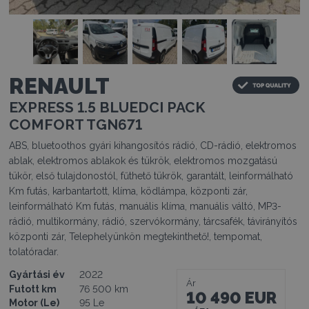
RENAULT
EXPRESS 1.5 BLUEDCI PACK
COMFORT TGN671
ABS, bluetoothos gyári kihangosítós rádió, CD-rádió, elektromos
ablak, elektromos ablakok és tükrök, elektromos mozgatású
tükör, első tulajdonostól, fűthető tükrök, garantált, leinformálható
Km futás, karbantartott, klíma, ködlámpa, központi zár,
leinformálható Km futás, manuális klíma, manuális váltó, MP3-
rádió, multikormány, rádió, szervókormány, tárcsafék, távirányítós
központi zár, Telephelyünkön megtekinthető!, tempomat,
tolatóradar.
Gyártási év
2022
Ár
Futott km
76 500 km
10 490 EUR
Motor (Le)
95 Le