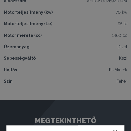
Alvázszám
VF1RJK00269210974
Motorteljesítmény (kw)
70 kw
Motorteljesítmény (Le)
95 le
Motor mérete (cc)
1460 cc
Üzemanyag
Dízel
Sebességváltó
Kézi
Hajtás
Elsőkerék
Szín
Fehér
MEGTEKINTHETŐ