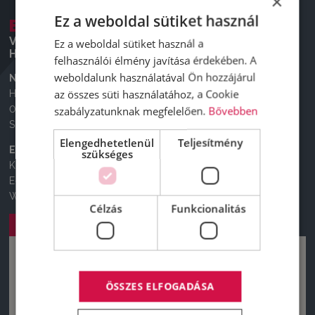
×
Ez a weboldal sütiket használ
BUDAÖRS VIARENT STORE
VIARENT Kft.
Ez a weboldal sütiket használ a
H-2040 Budaörs, Sport utca 6.
felhasználói élmény javítása érdekében. A
weboldalunk használatával Ön hozzájárul
Nyitvatartás
az összes süti használatához, a Cookie
Hétfő – Péntek:
08:00 – 17:00 – kereskedelmi nyitva tartás
szabályzatunknak megfelelően.
Bővebben
Szombat és vasárnap: ZÁRVA
Elengedhetetlenül
Teljesítmény
Elérhetőségek
szükséges
Központi telefon:
+36 1 505 3500
E-mail:
marketing@delta-truck.hu
Weboldal:
www.viarent.com
|
www.viarent.hu
Célzás
Funkcionalitás
Útvonal tervezése
ÖSSZES ELFOGADÁSA