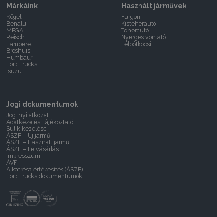
Márkáink
Használt járművek
Kögel
Furgon
Benalu
Kisteherautó
MEGA
Teherautó
Reisch
Nyerges vontató
Lamberet
Félpótkocsi
Broshuis
Humbaur
Ford Trucks
Isuzu
Jogi dokumentumok
Jogi nyilatkozat
Adatkezelési tájékoztató
Sütik kezelése
ÁSZF – Új jármű
ÁSZF – Használt jármű
ÁSZF – Felvásárlás
Impresszum
ÁVF
Alkatrész értékesítés (ÁSZF)
Ford Trucks dokumentumok