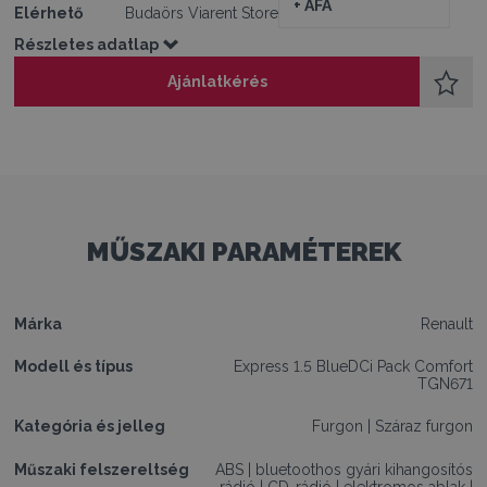
+ ÁFA
Elérhető
Budaörs Viarent Store
Részletes adatlap
Ajánlatkérés
MŰSZAKI PARAMÉTEREK
Márka
Renault
Modell és típus
Express 1.5 BlueDCi Pack Comfort
TGN671
Kategória és jelleg
Furgon
|
Száraz furgon
Műszaki felszereltség
ABS
|
bluetoothos gyári kihangosítós
rádió
|
CD-rádió
|
elektromos ablak
|