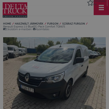
Személyes
lista
HOME
HASZNÁLT JÁRMŰVEK
FURGON
SZÁRAZ FURGON
Current:
Renault Express 1.5 BlueDCi Pack Comfort TGN671
Elküldöm e-mailben
Nyomtatás