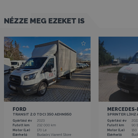
NÉZZE MEG EZEKET IS
FORD
MERCEDES-
TRANSIT 2.0 TDCI 350 AEHN950
SPRINTER L3H2
Gyártási év
2023
Gyártási év
202
Futott km
232 000 km
Futott km
90 
Motor (Le)
170 Le
Motor (Le)
150
Elérhető
Budaörs Viarent Store
Elérhető
Bud