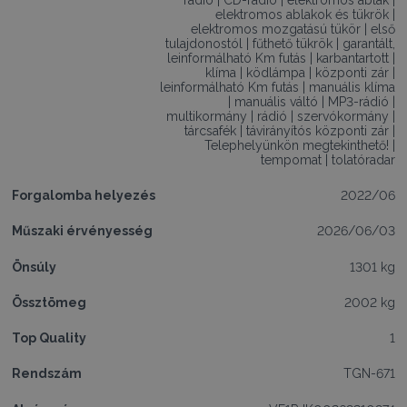
elektromos ablakok és tükrök
|
elektromos mozgatású tükör
|
első
tulajdonostól
|
fűthető tükrök
|
garantált,
leinformálható Km futás
|
karbantartott
|
klíma
|
ködlámpa
|
központi zár
|
leinformálható Km futás
|
manuális klíma
|
manuális váltó
|
MP3-rádió
|
multikormány
|
rádió
|
szervókormány
|
tárcsafék
|
távirányítós központi zár
|
Telephelyünkön megtekinthető!
|
tempomat
|
tolatóradar
Forgalomba helyezés
2022/06
Műszaki érvényesség
2026/06/03
Önsúly
1301 kg
Össztömeg
2002 kg
Top Quality
1
Rendszám
TGN-671