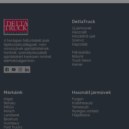
DeltaTruck
Új járművek
Használt
Készletről újat
Szerviz
A honlapon feltüntetett árak
Kapcsolat
tájékoztató jellegűek, nem
minősülnek ajánlattételnek.
Felvásárlás
Konkrét, személyreszabott
Rólunk
ajánlatokért keressen minket
Truck News
elérhetőségeinken.
Karrier
Márkáink
Használt járművek
Kögel
Furgon
Benalu
Kisteherautó
MEGA
Teherautó
Reisch
Nyerges vontató
Lamberet
Félpótkocsi
Broshuis
Humbaur
Ford Trucks