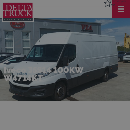
Személyes
lista
Iveco 35S14 100KW
W4714KT