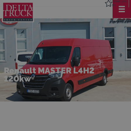
Személyes
lista
Renault MASTER L4H2
120kw