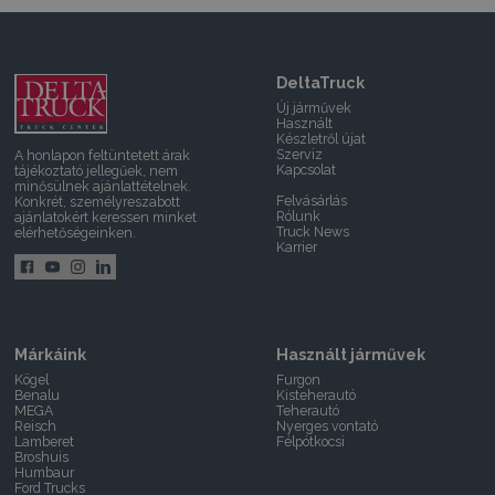
DeltaTruck
Új járművek
Használt
Készletről újat
Szerviz
A honlapon feltüntetett árak
Kapcsolat
tájékoztató jellegűek, nem
minősülnek ajánlattételnek.
Felvásárlás
Konkrét, személyreszabott
Rólunk
ajánlatokért keressen minket
Truck News
elérhetőségeinken.
Karrier
Márkáink
Használt járművek
Kögel
Furgon
Benalu
Kisteherautó
MEGA
Teherautó
Reisch
Nyerges vontató
Lamberet
Félpótkocsi
Broshuis
Humbaur
Ford Trucks