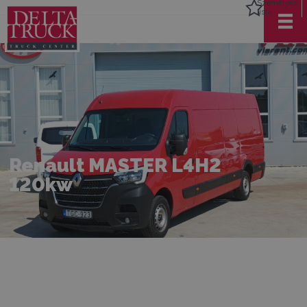
Személyes
lista
Renault MASTER L4H2
120kw