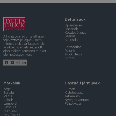
DeltaTruck
Új járművek
Használt
Készletről újat
Szerviz
A honlapon feltüntetett árak
Kapcsolat
tájékoztató jellegűek, nem
minősülnek ajánlattételnek.
Felvásárlás
Konkrét, személyreszabott
Rólunk
ajánlatokért keressen minket
Truck News
elérhetőségeinken.
Karrier
Márkáink
Használt járművek
Kögel
Furgon
Benalu
Kisteherautó
MEGA
Teherautó
Reisch
Nyerges vontató
Lamberet
Félpótkocsi
Broshuis
Humbaur
Ford Trucks