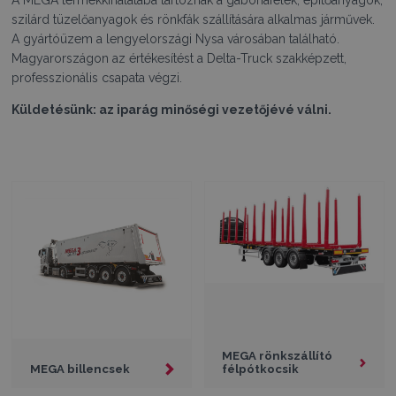
A MEGA termékkínálatába tartoznak a gabonafélék, építőanyagok,
szilárd tüzelőanyagok és rönkfák szállítására alkalmas járművek.
A gyártóüzem a lengyelországi Nysa városában található.
Magyarországon az értékesítést a Delta-Truck szakképzett,
professzionális csapata végzi.
Küldetésünk: az iparág minőségi vezetőjévé válni.
MEGA rönkszállító
MEGA billencsek
félpótkocsik