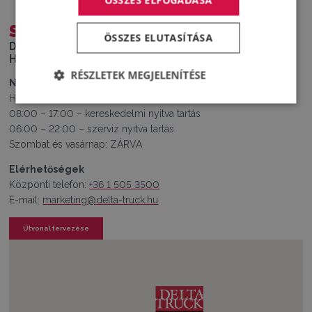
SZIGETSZENTMIKLÓS
ÖSSZES ELUTASÍTÁSA
Delta-Truck Kft.
H-2310 Szigetszentmiklós, Leshegy utca 13.
RÉSZLETEK MEGJELENÍTÉSE
Nyitvatartás
Hétfő – Péntek:
08:00 – 17:00 – kereskedelmi nyitva tartás
06:00 – 22:00 – szerviz nyitva tartás
Szombat és vasárnap: ZÁRVA
Elérhetőségek
Központi telefon:
+36 1 505 3500
E-mail:
marketing@delta-truck.hu
Útvonal tervezése