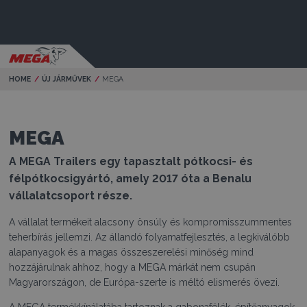
HOME
ÚJ JÁRMŰVEK
Current:
MEGA
MEGA
A MEGA Trailers egy tapasztalt pótkocsi- és
félpótkocsigyártó, amely 2017 óta a Benalu
vállalatcsoport része.
A vállalat termékeit alacsony önsúly és kompromisszummentes
teherbírás jellemzi. Az állandó folyamatfejlesztés, a legkiválóbb
alapanyagok és a magas összeszerelési minőség mind
hozzájárulnak ahhoz, hogy a MEGA márkát nem csupán
Magyarországon, de Európa-szerte is méltó elismerés övezi.