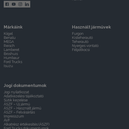
Márkáink
Használt járművek
Kögel
Furgon
Benalu
Kisteherautó
MEGA
Teherautó
Reisch
Nyerges vontató
Lamberet
Félpótkocsi
Broshuis
Humbaur
Ford Trucks
Isuzu
Jogi dokumentumok
Jogi nyilatkozat
Adatkezelési tájékoztató
Sütik kezelése
ÁSZF – Új jármű
ÁSZF – Használt jármű
ÁSZF – Felvásárlás
Impresszum
ÁVF
Alkatrész értékesítés (ÁSZF)
Ford Trucks dokumentumok