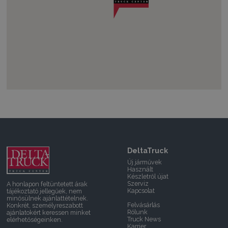
DeltaTruck
Új járművek
Használt
Készletről újat
Szerviz
A honlapon feltüntetett árak
Kapcsolat
tájékoztató jellegűek, nem
minősülnek ajánlattételnek.
Felvásárlás
Konkrét, személyreszabott
Rólunk
ajánlatokért keressen minket
Truck News
elérhetőségeinken.
Karrier