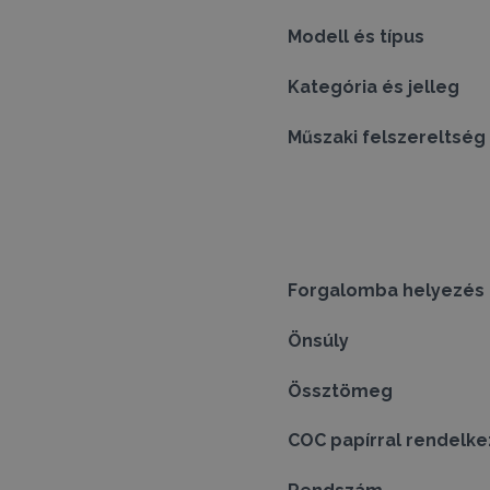
Modell és típus
Kategória és jelleg
Műszaki felszereltség
Forgalomba helyezés
Önsúly
Össztömeg
COC papírral rendelke