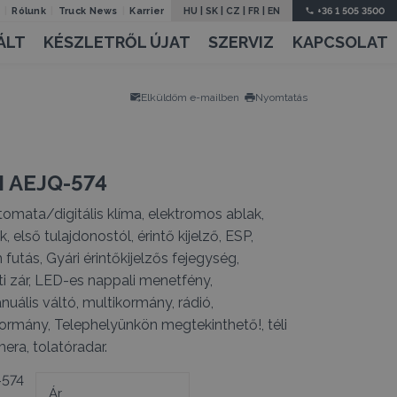
Rólunk
Truck News
Karrier
HU
|
SK
|
CZ
|
FR
|
EN
+36 1 505 3500
ÁLT
KÉSZLETRŐL ÚJAT
SZERVIZ
KAPCSOLAT
Elküldöm e-mailben
Nyomtatás
 AEJQ-574
tomata/digitális klíma, elektromos ablak,
 első tulajdonostól, érintő kijelző, ESP,
futás, Gyári érintőkijelzős fejegység,
ti zár, LED-es nappali menetfény,
uális váltó, multikormány, rádió,
rmány, Telephelyünkön megtekinthető!, téli
ra, tolatóradar.
574
Ár