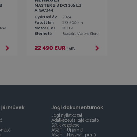
B
MASTER 2.3 DCI 165 L3
AIGW344
Gyártási év
2024
Futott km
273 500 km
tore
Motor (Le)
163 Le
Elérhető
Budaörs Viarent Store
22 490 EUR
+ ÁFA
 járművek
Jogi dokumentumok
Jogi nyilatkozat
tó
Adatkezelési tájékoztató
Sütik kezelése
ntató
ÁSZF – Új jármű
i
ÁSZF – Használt jármű