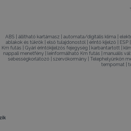
ABS
|
állítható kartámasz
|
automata/digitális klíma
|
elek
ablakok és tükrök
|
első tulajdonostól
|
érintő kijelző
|
ESP
Km futás
|
Gyári érintőkijelzős fejegység
|
karbantartott
|
klí
nappali menetfény
|
leinformálható Km futás
|
manuális vál
sebességkorlátozó
|
szervókormány
|
Telephelyünkön me
tempomat
|
t
zik