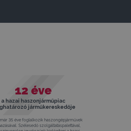
12
éve
a hazai haszonjárműpiac
ghatározó járműkereskedője
már 35 éve foglalkozik haszongépjárművek
azásával. Szélesedő szolgáltatáspalettával,
színvonalon igyekszünk kielégíteni a hazai