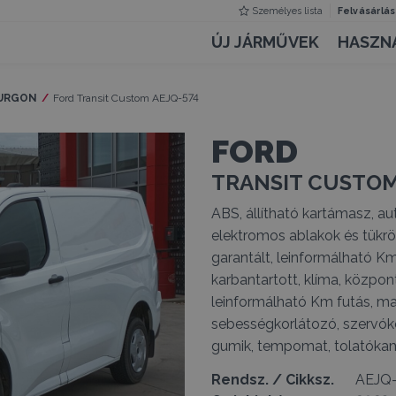
Személyes lista
Felvásárlás
ÚJ JÁRMŰVEK
HASZN
FURGON
Current:
Ford Transit Custom AEJQ-574
FORD
TRANSIT CUSTOM
ABS, állítható kartámasz, au
elektromos ablakok és tükrök,
garantált, leinformálható Km 
karbantartott, klíma, közpon
leinformálható Km futás, man
sebességkorlátozó, szervóko
gumik, tempomat, tolatókame
Rendsz. / Cikksz.
AEJQ-