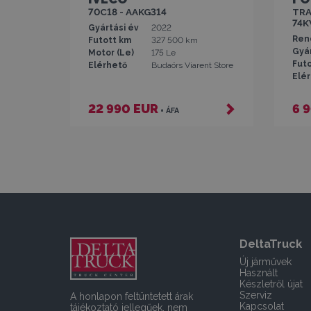
70C18 - AAKG314
TRA
74K
Gyártási év
2022
Rend
Futott km
327 500 km
Gyár
Motor (Le)
175 Le
Fut
Elérhető
Budaörs Viarent Store
Elé
22 990 EUR
6 
+ ÁFA
DeltaTruck
Új járművek
Használt
Készletről újat
Szerviz
A honlapon feltüntetett árak
Kapcsolat
tájékoztató jellegűek, nem