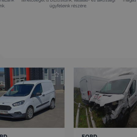
nk.
ügyfeleink részére.
RD
FORD