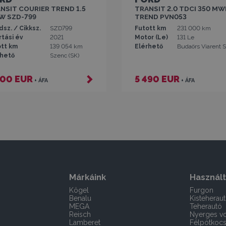
NSIT COURIER TREND 1.5
TRANSIT 2.0 TDCI 350 MW
W SZD-799
TREND PVN053
sz. / Cikksz.
SZD799
Futott km
231 000 km
tási év
2021
Motor (Le)
131 Le
ott km
139 054 km
Elérhető
Budaörs Viarent S
rhető
Szenc (SK)
900 EUR
5 490 EUR
+ ÁFA
+ ÁFA
Márkáink
Használt
Kögel
Furgon
Benalu
Kisteherau
MEGA
Teherautó
Reisch
Nyerges vo
Lamberet
Félpótkocs