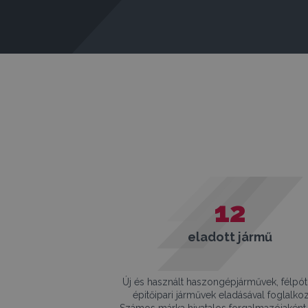
12
eladott jármű
Új és használt haszongépjárművek, félpót
épitőipari járművek eladásával foglalko
Számos márka hivatalos forgalmazójaként