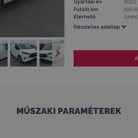
Gyártási év
2023
Futott km
198 9
Elérhető
Szenc
Részletes adatlap
A
MŰSZAKI PARAMÉTEREK