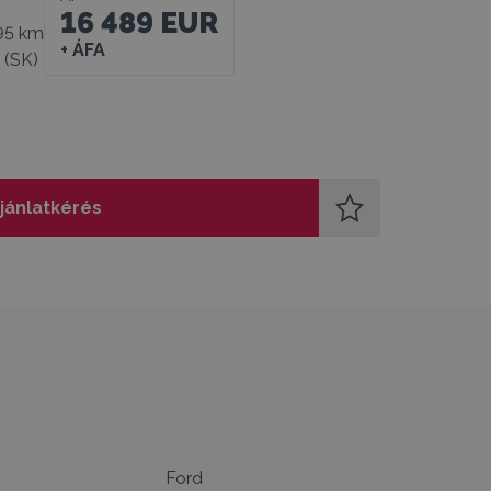
16 489 EUR
95 km
+ ÁFA
 (SK)
jánlatkérés
Ford