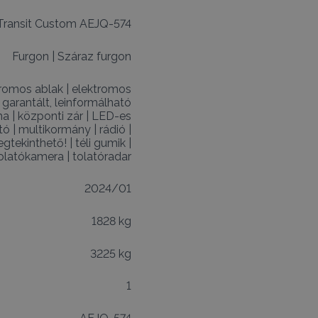
Transit Custom AEJQ-574
Furgon
|
Száraz furgon
tromos ablak
|
elektromos
|
garantált, leinformálható
ma
|
központi zár
|
LED-es
tó
|
multikormány
|
rádió
|
gtekinthető!
|
téli gumik
|
olatókamera
|
tolatóradar
2024/01
1828 kg
3225 kg
1