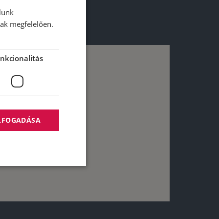
lunk
nak megfelelően.
nkcionalitás
ELFOGADÁSA