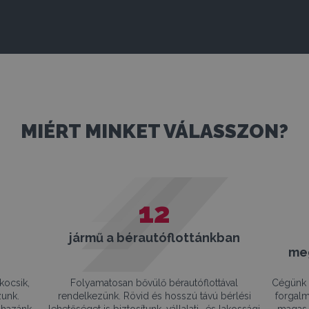
MIÉRT MINKET VÁLASSZON?
12
jármű a bérautóflottánkban
me
kocsik,
Folyamatosan bővülő bérautóflottával
Cégünk 
zunk.
rendelkezünk. Rövid és hosszú távú bérlési
forgalm
 hazánk
lehetőséget is biztosítunk, vállalati- és lakossági
magas 