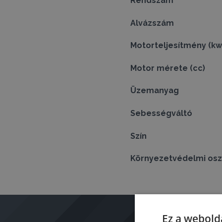
Rendszám
Alvázszám
Motorteljesítmény (kw
Motor mérete (cc)
Üzemanyag
Sebességváltó
Szín
Környezetvédelmi osz
Ez a webolda