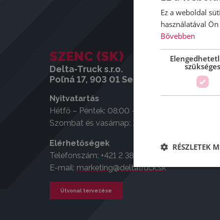
Ez a weboldal süt
használatával Ön 
Bővebben
SZENC (SK)
Elengedhetet
szüksége
Delta-Truck s.r.o.
Poľná 17, 903 01 Senec, Szlovákia
Nyitvatartás
Hétfő – Péntek: 08:00 – 17:00
Szombat és vasárnap: Zárva
Elérhetőségek
RÉSZLETEK M
Telefonszám:
+421 2 381 1 3673
E-mail:
marketing@deltatruck.sk
Útvonal tervezése