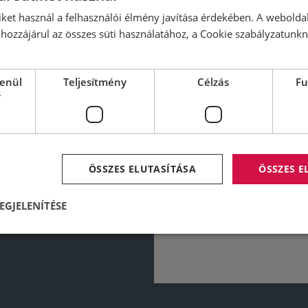
MEGTEKINTHETŐ
iket használ a felhasználói élmény javítása érdekében. A webolda
hozzájárul az összes süti használatához, a Cookie szabályzatunk
lenül
Teljesítmény
Célzás
Fu
s
ÖSSZES ELUTASÍTÁSA
ÖSSZES 
EGJELENÍTÉSE