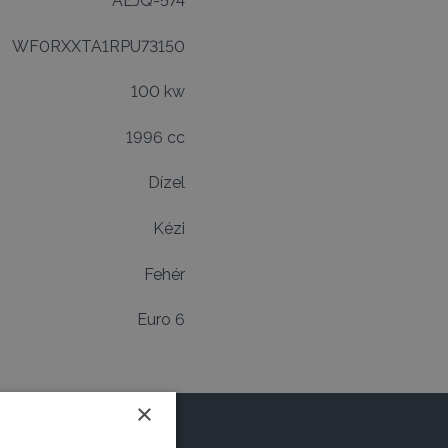
AEJQ-574
WF0RXXTA1RPU73150
100 kw
1996 cc
Dízel
Kézi
Fehér
Euro 6
×