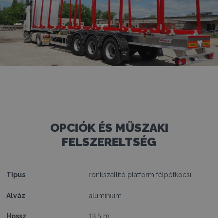
OPCIÓK ÉS MŰSZAKI
FELSZERELTSÉG
Típus
rönkszállító platform félpótkocsi
Alváz
alumínium
Hossz
13,5 m