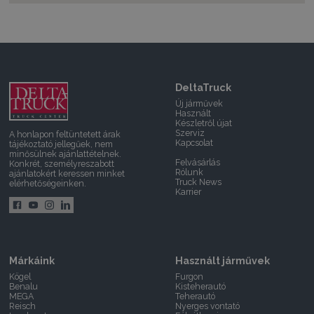
DeltaTruck
Új járművek
Használt
Készletről újat
Szerviz
A honlapon feltüntetett árak
Kapcsolat
tájékoztató jellegűek, nem
minősülnek ajánlattételnek.
Felvásárlás
Konkrét, személyreszabott
Rólunk
ajánlatokért keressen minket
Truck News
elérhetőségeinken.
Karrier
Márkáink
Használt járművek
Kögel
Furgon
Benalu
Kisteherautó
MEGA
Teherautó
Reisch
Nyerges vontató