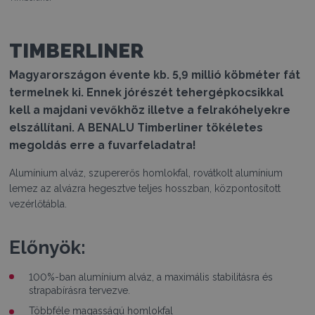
TIMBERLINER
Magyarországon évente kb. 5,9 millió köbméter fát
termelnek ki. Ennek jórészét tehergépkocsikkal
kell a majdani vevőkhöz illetve a felrakóhelyekre
elszállítani. A BENALU Timberliner tökéletes
megoldás erre a fuvarfeladatra!
Alumínium alváz, szupererős homlokfal, rovátkolt alumínium
lemez az alvázra hegesztve teljes hosszban, központosított
vezérlőtábla.
Előnyök:
100%-ban alumínium alváz, a maximális stabilitásra és
strapabírásra tervezve.
Többféle magasságú homlokfal