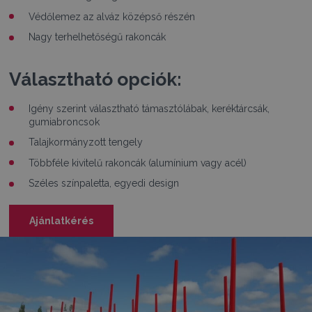
Védőlemez az alváz középső részén
Nagy terhelhetőségű rakoncák
Választható opciók:
Igény szerint választható támasztólábak, keréktárcsák,
gumiabroncsok
Talajkormányzott tengely
Többféle kivitelű rakoncák (alumínium vagy acél)
Széles színpaletta, egyedi design
Ajánlatkérés