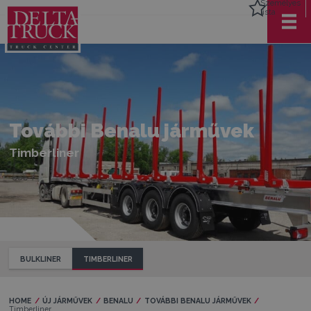
Személyes
lista
További Benalu járművek
Timberliner
BULKLINER
TIMBERLINER
HOME
ÚJ JÁRMŰVEK
BENALU
TOVÁBBI BENALU JÁRMŰVEK
Current:
Timberliner