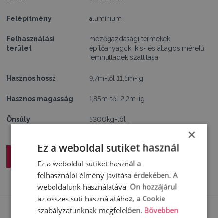
Felépítmény
alumínium
Felhasználási
mezőgazdasági termékek,
terület
építőanyagok, kis- és átlagos méretű
fémhulladék szállítása
Hasznos hossz
9,7m-től 11,5m-ig
Hasznos magasság
1,85m-től 2,2m-ig
Önsúly
5300kg-tól
×
Ez a weboldal sütiket használ
Ajánlatkérés
Ez a weboldal sütiket használ a
felhasználói élmény javítása érdekében. A
weboldalunk használatával Ön hozzájárul
az összes süti használatához, a Cookie
szabályzatunknak megfelelően.
Bővebben