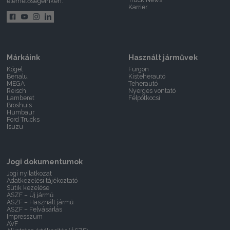
elérhetőségeinken.
Karrier
Márkáink
Használt járművek
Kögel
Furgon
Benalu
Kisteherautó
MEGA
Teherautó
Reisch
Nyerges vontató
Lamberet
Félpótkocsi
Broshuis
Humbaur
Ford Trucks
Isuzu
Jogi dokumentumok
Jogi nyilatkozat
Adatkezelési tájékoztató
Sütik kezelése
ÁSZF – Új jármű
ÁSZF – Használt jármű
ÁSZF – Felvásárlás
Impresszum
ÁVF