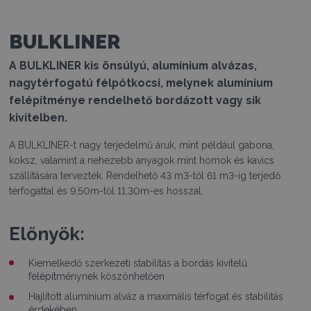
BULKLINER
A BULKLINER kis önsúlyú, alumínium alvázas,
nagytérfogatú félpótkocsi, melynek alumínium
felépítménye rendelhető bordázott vagy sík
kivitelben.
A BULKLINER-t nagy terjedelmű áruk, mint például gabona,
koksz, valamint a nehezebb anyagok mint homok és kavics
szállítására tervezték. Rendelhető 43 m3-től 61 m3-ig terjedő
térfogattal és 9,50m-től 11,30m-es hosszal.
Előnyök:
Kiemelkedő szerkezeti stabilitás a bordás kivitelű
felépítménynek köszönhetően
Hajlított alumínium alváz a maximális térfogat és stabilitás
érdekében