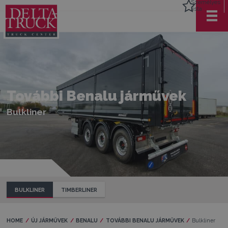
Személyes
lista
További Benalu járművek
Bulkliner
BULKLINER
TIMBERLINER
HOME
ÚJ JÁRMŰVEK
BENALU
TOVÁBBI BENALU JÁRMŰVEK
Current:
Bulkliner