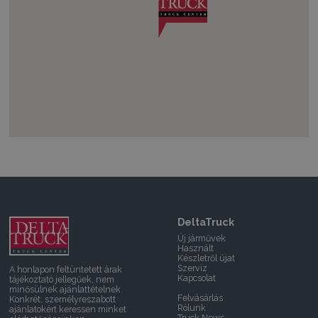
DeltaTruck
Új járművek
Használt
Készletről újat
Szerviz
A honlapon feltüntetett árak
Kapcsolat
tájékoztató jellegűek, nem
minősülnek ajánlattételnek.
Felvásárlás
Konkrét, személyreszabott
Rólunk
ajánlatokért keressen minket
Truck News