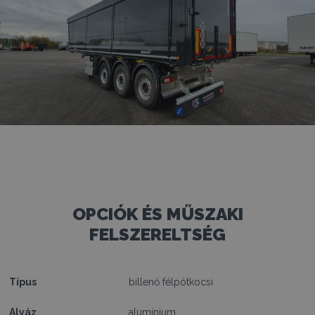
OPCIÓK ÉS MŰSZAKI
FELSZERELTSÉG
Típus
billenő félpótkocsi
Alváz
alumínium