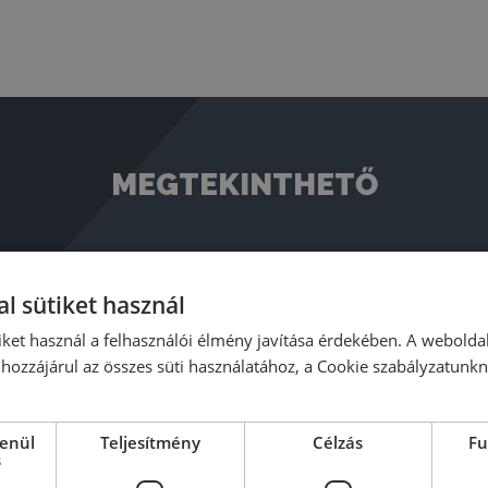
MEGTEKINTHETŐ
l sütiket használ
iket használ a felhasználói élmény javítása érdekében. A webolda
hozzájárul az összes süti használatához, a Cookie szabályzatunk
lenül
Teljesítmény
Célzás
Fu
s