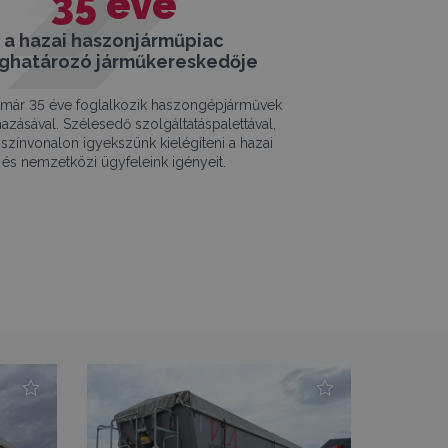
35
éve
a hazai haszonjárműpiac
ghatározó járműkereskedője
már 35 éve foglalkozik haszongépjárművek
azásával. Szélesedő szolgáltatáspalettával,
színvonalon igyekszünk kielégíteni a hazai
és nemzetközi ügyfeleink igényeit.