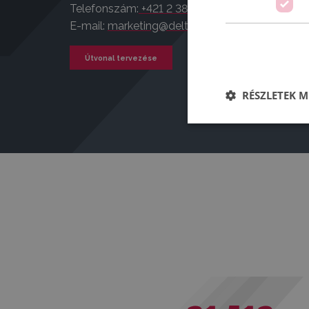
Telefonszám:
+421 2 381 1 3673
E-mail:
marketing@deltatruck.sk
Útvonal tervezése
RÉSZLETEK M