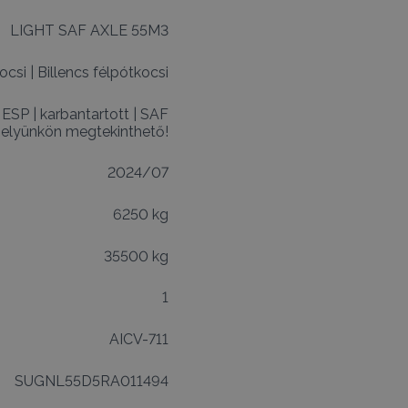
LIGHT SAF AXLE 55M3
ocsi
|
Billencs félpótkocsi
|
ESP
|
karbantartott
|
SAF
elyünkön megtekinthető!
2024/07
6250 kg
35500 kg
1
AICV-711
SUGNL55D5RA011494