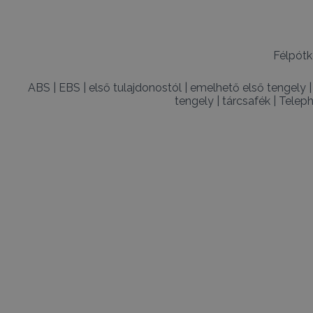
Félpótk
ABS
|
EBS
|
első tulajdonostól
|
emelhető első tengely
tengely
|
tárcsafék
|
Teleph