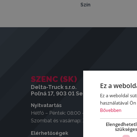
Szín
SZENC (SK)
Ez a webolda
Delta-Truck s.r.o.
Poľná 17, 903 01 Senec, Szlovákia
Ez a weboldal süt
használatával Ön 
Nyitvatartás
Bővebben
Hétfő – Péntek: 08:00 – 17:00
Szombat és vasárnap: Zárva
Elengedhetet
szüksége
Elérhetőségek