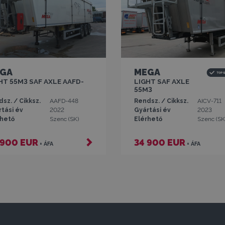
GA
MEGA
HT 55M3 SAF AXLE AAFD-
LIGHT SAF AXLE
55M3
sz. / Cikksz.
AAFD-448
Rendsz. / Cikksz.
AICV-711
tási év
2022
Gyártási év
2023
rhető
Szenc (SK)
Elérhető
Szenc (SK
 900 EUR
34 900 EUR
+ ÁFA
+ ÁFA