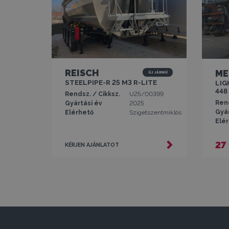
REISCH
ME
új jármű
STEELPIPE-R 25 M3 R-LITE
LIG
448
Rendsz. / Cikksz.
U25/00399
Rend
Gyártási év
2025
Gyár
Elérhető
Szigetszentmiklós
Elé
27
KÉRJEN AJÁNLATOT