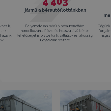
4 403
jármű a bérautóflottánkban
me
kocsik,
Folyamatosan bővülő bérautóflottával
Cégünk 
zunk.
rendelkezünk. Rövid és hosszú távú bérlési
forgalm
 hazánk
lehetőséget is biztosítunk, vállalati- és lakossági
magas 
nk.
ügyfeleink részére.