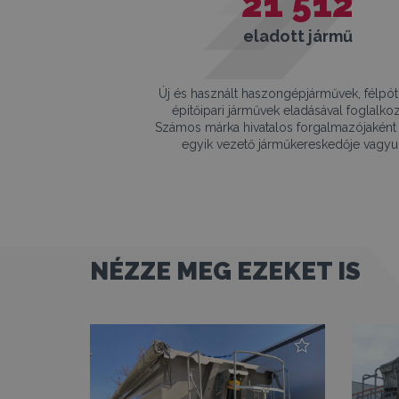
21 512
eladott jármű
Új és használt haszongépjárművek, félpót
épitőipari járművek eladásával foglalko
Számos márka hivatalos forgalmazójaként
egyik vezető járműkereskedője vagyu
NÉZZE MEG EZEKET IS