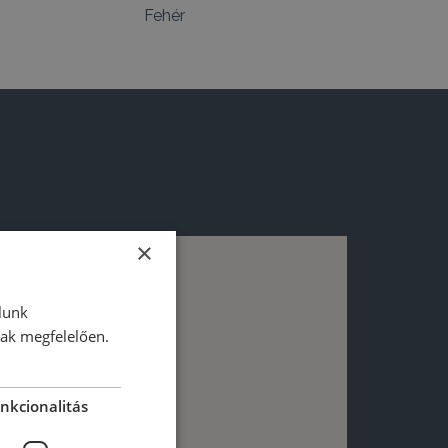
Fehér
×
lunk
nak megfelelően.
nkcionalitás