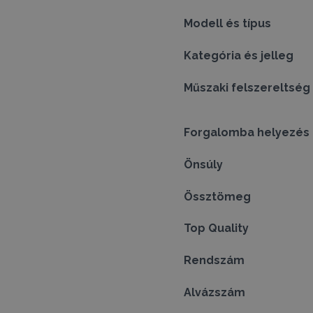
Modell és típus
Kategória és jelleg
Műszaki felszereltség
Forgalomba helyezés
Önsúly
Össztömeg
Top Quality
Rendszám
Alvázszám