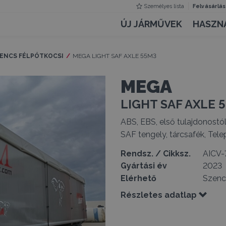
Személyes lista
Felvásárlás
ÚJ JÁRMŰVEK
HASZN
LENCS FÉLPÓTKOCSI
Current:
MEGA LIGHT SAF AXLE 55M3
MEGA
LIGHT SAF AXLE 
ABS, EBS, első tulajdonostól
SAF tengely, tárcsafék, Tel
Rendsz. / Cikksz.
AICV-
Gyártási év
2023
Elérhető
Szenc
Részletes adatlap