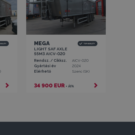
MEGA
LIGHT SAF AXLE
55M3 AICV-020
Rendsz. / Cikksz.
AICV-020
Gyártási év
2024
)
Elérhető
Szenc (SK)
34 900 EUR
+ ÁFA