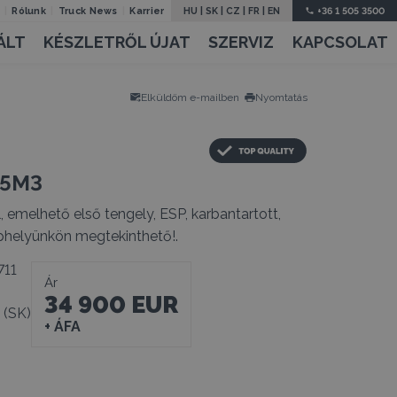
Rólunk
Truck News
Karrier
HU
|
SK
|
CZ
|
FR
|
EN
+36 1 505 3500
ÁLT
KÉSZLETRŐL ÚJAT
SZERVIZ
KAPCSOLAT
Elküldöm e-mailben
Nyomtatás
55M3
, emelhető első tengely, ESP, karbantartott,
ephelyünkön megtekinthető!.
711
Ár
34 900 EUR
 (SK)
+ ÁFA