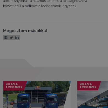
abroncsnyomás, a hasznos teher és a fékdiagnosztika
közvetlenül a pótkocsin leolvashatók legyenek.
Megosztom másokkal
KÜLFÖLD
KÜLFÖLD
TRUCK NEWS
TRUCK NEWS