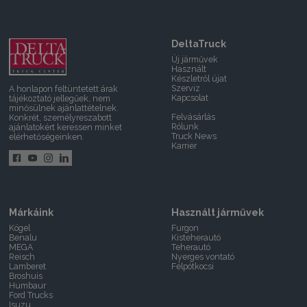
DeltaTruck
Új járművek
Használt
Készletről újat
Szerviz
A honlapon feltüntetett árak
Kapcsolat
tájékoztató jellegűek, nem
minősülnek ajánlattételnek.
Felvásárlás
Konkrét, személyreszabott
Rólunk
ajánlatokért keressen minket
Truck News
elérhetőségeinken.
Karrier
Márkáink
Használt járművek
Kögel
Furgon
Benalu
Kisteherautó
MEGA
Teherautó
Reisch
Nyerges vontató
Lamberet
Félpótkocsi
Broshuis
Humbaur
Ford Trucks
Isuzu