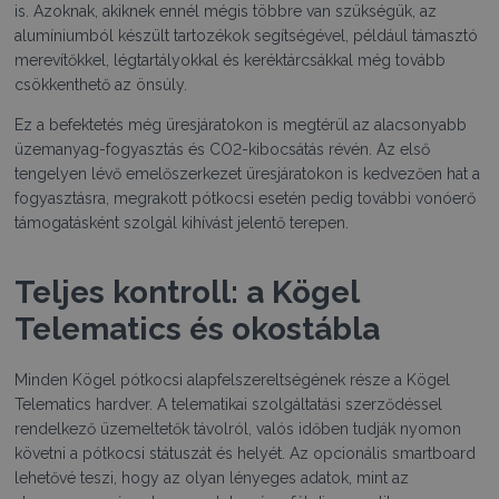
is. Azoknak, akiknek ennél mégis többre van szükségük, az
alumíniumból készült tartozékok segítségével, például támasztó
merevítőkkel, légtartályokkal és keréktárcsákkal még tovább
csökkenthető az önsúly.
Ez a befektetés még üresjáratokon is megtérül az alacsonyabb
üzemanyag-fogyasztás és CO2-kibocsátás révén. Az első
tengelyen lévő emelőszerkezet üresjáratokon is kedvezően hat a
fogyasztásra, megrakott pótkocsi esetén pedig további vonóerő
támogatásként szolgál kihívást jelentő terepen.
Teljes kontroll: a Kögel
Telematics és okostábla
Minden Kögel pótkocsi alapfelszereltségének része a Kögel
Telematics hardver. A telematikai szolgáltatási szerződéssel
rendelkező üzemeltetők távolról, valós időben tudják nyomon
követni a pótkocsi státuszát és helyét. Az opcionális smartboard
lehetővé teszi, hogy az olyan lényeges adatok, mint az