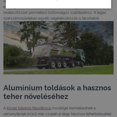
védi a hátsó lámpákat a felhajtott állapotban bekövetkező
esetleges sérülésektől. A támasztólábon egy konzol található a
leválasztószer permetező biztonságos szállításához. A tágas
szerszámosládában egyéb segédeszközök is tárolhatók.
Alumínium toldások a hasznos
teher növeléséhez
A
Kögel billenős félpótkocsi
modelljei kiemelkednek a
versenytársak közül már csupán a nagy hasznos teherbírásukkal