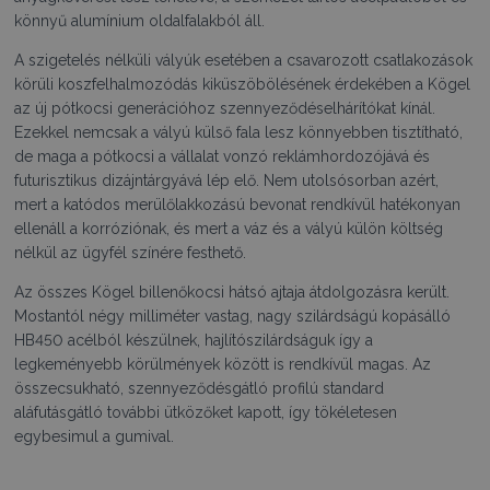
könnyű alumínium oldalfalakból áll.
A szigetelés nélküli vályúk esetében a csavarozott csatlakozások
körüli koszfelhalmozódás kiküszöbölésének érdekében a Kögel
az új pótkocsi generációhoz szennyeződéselhárítókat kínál.
Ezekkel nemcsak a vályú külső fala lesz könnyebben tisztítható,
de maga a pótkocsi a vállalat vonzó reklámhordozójává és
futurisztikus dizájntárgyává lép elő. Nem utolsósorban azért,
mert a katódos merülőlakkozású bevonat rendkívül hatékonyan
ellenáll a korróziónak, és mert a váz és a vályú külön költség
nélkül az ügyfél színére festhető.
Az összes Kögel billenőkocsi hátsó ajtaja átdolgozásra került.
Mostantól négy milliméter vastag, nagy szilárdságú kopásálló
HB450 acélból készülnek, hajlítószilárdságuk így a
legkeményebb körülmények között is rendkívül magas. Az
összecsukható, szennyeződésgátló profilú standard
aláfutásgátló további ütközőket kapott, így tökéletesen
egybesimul a gumival.