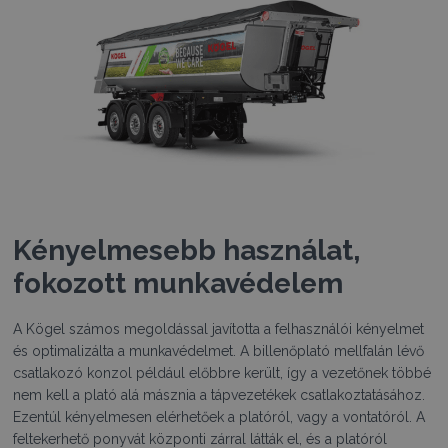
Kényelmesebb használat,
fokozott munkavédelem
A Kögel számos megoldással javította a felhasználói kényelmet
és optimalizálta a munkavédelmet. A billenőplató mellfalán lévő
csatlakozó konzol például előbbre került, így a vezetőnek többé
nem kell a plató alá másznia a tápvezetékek csatlakoztatásához.
Ezentúl kényelmesen elérhetőek a platóról, vagy a vontatóról. A
feltekerhető ponyvát központi zárral látták el, és a platóról