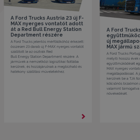
A Ford Trucks Austria 23 új F-
MAX nyerges vontatót adott
át a Red Bull Energy Station
A Ford Trucks
Department részére
együttműködé
új megállapo
A Ford Trucks jelentős mérföldkőhöz érkezett:
MAX jármű szá
összesen 23 darab új F-MAX nyerges vontatót
szállított le az osztrák Red
A Ford Trucks Portug
Bull Energy Station Department részére. A
mélyíti hosszú évek 
járművek a nemzetközi logisztikai flottába
együttműködését egy 
kerülnek, és hozzájárulnak a megbízható és
MAX nyerges vontató
hatékony szállítási műveletekhez.
megállapodással. A
kerülnek be a TJA flo
kölcsönös bizalmon 
valamint támogatva 
növekedését.