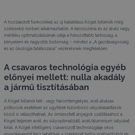
A hozzáadott funkciókkal az új kialakítású Kögel billenők még
szélesebb körben alkalmazhatók. A karosszéria és az alváz nagy
mértékű optimalizálásának célja a fokozottabb tartósság, a
kényelem és nagyobb biztonság – mindez a „A gazdaságosság
és az ökológia találkozása” vezérelvnek megfelelően.
A csavaros technológia egyéb
előnyei mellett: nulla akadály
a jármű tisztításában
A Kögel billenői két-, vagy háromtengelyes, acél alvázas
pótkocsik esetében az ügyfelek különböző vályúkialakítások
közül is választhatnak. Az ömlesztett anyagok szállításához a
Kögel teljesen acél, és súlyoptimalizált, acél/alumínium vályúkat
kínál. A Kögel intelligens csavarozott technológiája okos
anyagkeverést tesz lehetővé, a szerkezet tartós acélpadlóból és