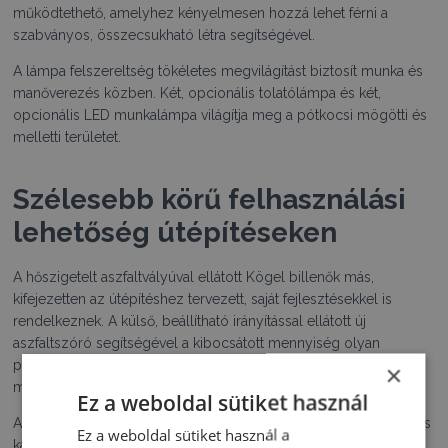
működtethető, amelyhez kényelmesen hozzá lehet férni a
szabványos, összecsukható létra segítségével.
A lámpa felszereltség tökéletes megvilágítást biztosít munka és
manőverezés közben. Két, opcionális tolatólámpa és két,
opcionális LED munkalámpa világítja meg a pótkocsi mögötti és
melletti területet.
Szélesebb körű felhasználási
lehetőség útépítéseken
A hőszigetelt aszfaltvályúval ellátott Kögel billenők más,
kifejezetten az útépítéshez tervezett, saját fejlesztésekkel is
rendelkeznek. A külső, beállítható irányítással ellátott új
aszfaltszóró segítségével a kibocsátott mennyiség olyan
pontosan szabályozható, hogy még a legkisebb aszfaltozási
×
munkák is könnyen kivitelezhetők.
Ez a weboldal sütiket használ
A szórófej irányvezetői nem érintkeznek az aszfalttal, ezért kevés
Ez a weboldal sütiket használ a
karbantartást igényelnek. A kevert anyag fröccsenő víz elleni