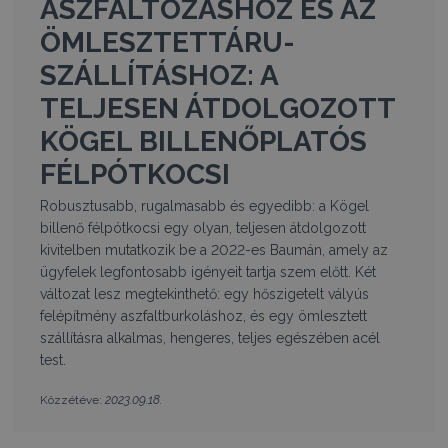
ASZFALTOZÁSHOZ ÉS AZ
ÖMLESZTETTÁRU-
SZÁLLÍTÁSHOZ: A
TELJESEN ÁTDOLGOZOTT
KÖGEL BILLENŐPLATÓS
FÉLPÓTKOCSI
Robusztusabb, rugalmasabb és egyedibb: a Kögel
billenő félpótkocsi egy olyan, teljesen átdolgozott
kivitelben mutatkozik be a 2022-es Baumán, amely az
ügyfelek legfontosabb igényeit tartja szem előtt. Két
változat lesz megtekinthető: egy hőszigetelt vályús
felépítmény aszfaltburkoláshoz, és egy ömlesztett
szállításra alkalmas, hengeres, teljes egészében acél
test.
2023.09.18.
Közzétéve: