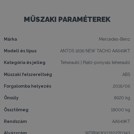
MŰSZAKI PARAMÉTEREK
Márka
Mercedes-Benz
Modell és típus
ANTOS 1836 NEW TACHO AA549KT
Kategória és jelleg
Teherautó
|
Plató-ponyvás teherautó
Műszaki felszereltség
ABS
Forgalomba helyezés
2018/06
Önsúly
8920 kg
Össztömeg
18000 kg
Rendszám
AA549KT
Alvázszám
WDB96300310270343