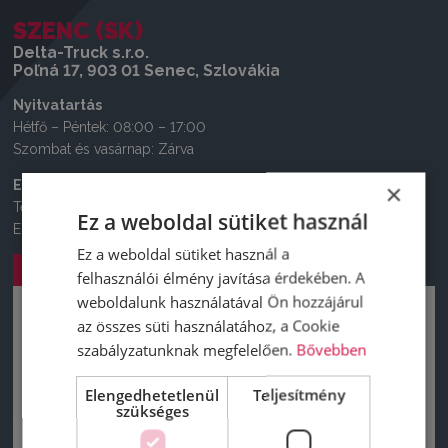
SZENC (SK)
Delta-Truck s.r.o.
Poľná 17, 903 01 Senec, Szlovákia
Nyitvatartás
Hétfő – Péntek: 08:00 – 17:00
Szombat és vasárnap: Zárva
Elérhetőségek
×
Telefonszám:
+421 2 381 1 3673
Ez a weboldal sütiket használ
E-mail:
marketing@deltatruck.sk
Ez a weboldal sütiket használ a
Útvonal tervezése
felhasználói élmény javítása érdekében. A
weboldalunk használatával Ön hozzájárul
az összes süti használatához, a Cookie
szabályzatunknak megfelelően.
Bővebben
Elengedhetetlenül
Teljesítmény
szükséges