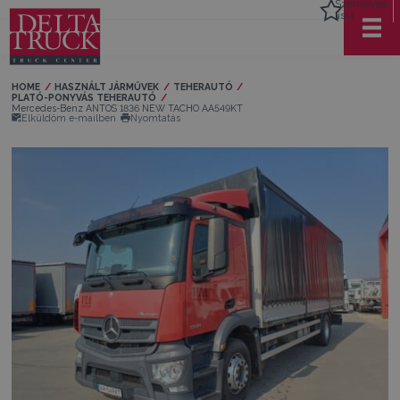
Személyes
lista
HOME
HASZNÁLT JÁRMŰVEK
TEHERAUTÓ
PLATÓ-PONYVÁS TEHERAUTÓ
Current:
Mercedes-Benz ANTOS 1836 NEW TACHO AA549KT
Elküldöm e-mailben
Nyomtatás