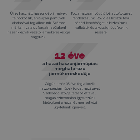
Új és használt haszongépjárművek,
Folyamatosan bővülő bérautóflottával
félpótkocsik, épitőipari járművek
rendelkezünk. Rövid és hosszú távú
eladásával foglalkozunk. Számos
bérlési lehetőséget is biztosítunk,
márka hivatalos forgalmazójaként
vállalati- és lakossági ügyfeleink
hazánk egyik vezető járműkereskedője
részére.
vagyunk.
12
éve
a hazai haszonjárműpiac
meghatározó
járműkereskedője
Cégünk már 35 éve foglalkozik
haszongépjárművek forgalmazásával.
Szélesedő szolgáltatáspalettával,
magas színvonalon igyekszünk
kielégíteni a hazai és nemzetközi
ügyfeleink igényeit.