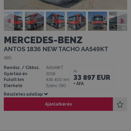
MERCEDES-BENZ
ANTOS 1836 NEW TACHO AA549KT
ABS.
Rendsz. / Cikksz.
AA549KT
Ár
Gyártási év
2018
33 897 EUR
Futott km
436 400 km
+ ÁFA
Elérhető
Szenc (SK)
Részletes adatlap
Ajánlatkérés