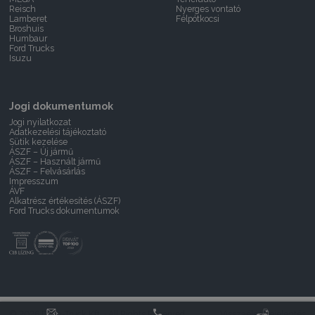
Reisch
Nyerges vontató
Lamberet
Félpótkocsi
Broshuis
Humbaur
Ford Trucks
Isuzu
Jogi dokumentumok
Jogi nyilatkozat
Adatkezelési tájékoztató
Sütik kezelése
ÁSZF – Új jármű
ÁSZF – Használt jármű
ÁSZF – Felvásárlás
Impresszum
ÁVF
Alkatrész értékesítés (ÁSZF)
Ford Trucks dokumentumok
© 2026 Delta-Truck Kft. · All Rights Reserved.
Visszaélés bejelentés