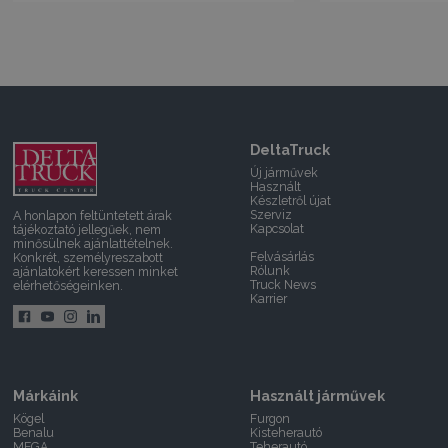
DeltaTruck
Új járművek
Használt
Készletről újat
Szerviz
A honlapon feltüntetett árak
Kapcsolat
tájékoztató jellegűek, nem
minősülnek ajánlattételnek.
Felvásárlás
Konkrét, személyreszabott
Rólunk
ajánlatokért keressen minket
Truck News
elérhetőségeinken.
Karrier
Márkáink
Használt járművek
Kögel
Furgon
Benalu
Kisteherautó
MEGA
Teherautó