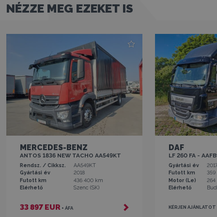
NÉZZE MEG EZEKET IS
MERCEDES-BENZ
DAF
ANTOS 1836 NEW TACHO AA549KT
LF 260 FA - AAF
Rendsz. / Cikksz.
AA549KT
Gyártási év
201
Gyártási év
2018
Futott km
359
Futott km
436 400 km
Motor (Le)
264
Elérhető
Szenc (SK)
Elérhető
Bud
33 897 EUR
KÉRJEN AJÁNLATOT
+ ÁFA