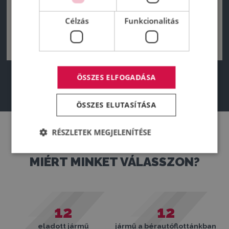
Célzás
Funkcionalitás
ÖSSZES ELFOGADÁSA
ÖSSZES ELUTASÍTÁSA
RÉSZLETEK MEGJELENÍTÉSE
MIÉRT MINKET VÁLASSZON?
12
12
eladott jármű
jármű a bérautóflottánkban