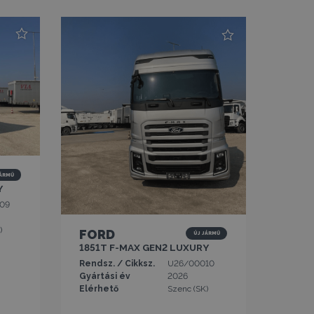
jármű
Y
09
)
FORD
új jármű
1851T F-MAX GEN2 LUXURY
Rendsz. / Cikksz.
U26/00010
Gyártási év
2026
Elérhető
Szenc (SK)