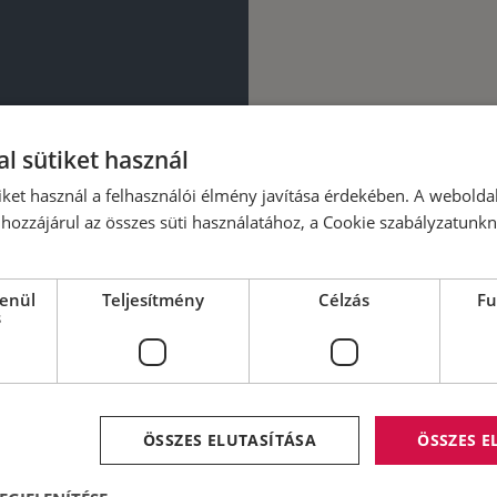
l sütiket használ
iket használ a felhasználói élmény javítása érdekében. A webolda
hozzájárul az összes süti használatához, a Cookie szabályzatunk
lenül
Teljesítmény
Célzás
Fu
s
ÖSSZES ELUTASÍTÁSA
ÖSSZES 
MIÉRT MINKET VÁLASSZON?