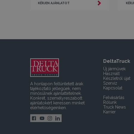
KÉRJEN AJÁNLATOT
KÉRJ
DeltaTruck
Új járművek
Használt
Készletről újat
Szerviz
A honlapon feltüntetett árak
Kapcsolat
tájékoztató jellegűek, nem
minősülnek ajánlattételnek.
Felvásárlás
Konkrét, személyreszabott
Rólunk
ajánlatokért keressen minket
Truck News
elérhetőségeinken.
Karrier