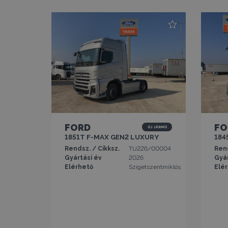
FORD
FO
új jármű
1851T F-MAX GEN2 LUXURY
184
Rendsz. / Cikksz.
TU226/00004
Rend
Gyártási év
2026
Gyár
Elérhető
Szigetszentmiklós
Elé