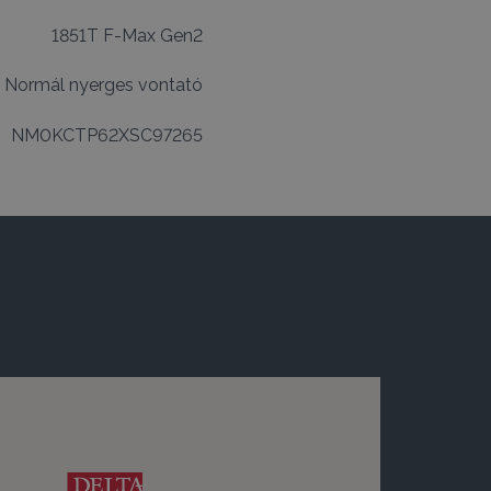
1851T F-Max Gen2
|
Normál nyerges vontató
NM0KCTP62XSC97265