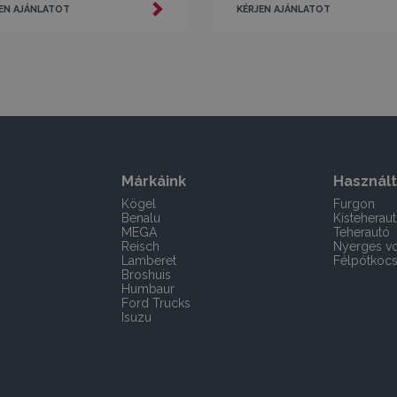
EN AJÁNLATOT
KÉRJEN AJÁNLATOT
Márkáink
Használt
Kögel
Furgon
Benalu
Kisteherau
MEGA
Teherautó
Reisch
Nyerges vo
Lamberet
Félpótkocs
Broshuis
Humbaur
Ford Trucks
Isuzu