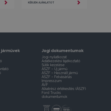
KÉRJEN AJÁNLATOT
 járművek
Jogi dokumentumok
Jogi nyilatkozat
tó
Adatkezelési tájékoztató
Sütik kezelése
ntató
ÁSZF – Új jármű
i
ÁSZF – Használt jármű
ÁSZF – Felvásárlás
Impresszum
ÁVF
Alkatrész értékesítés (ÁSZF)
Ford Trucks
dokumentumok