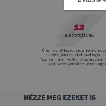
RÉSZLETEK M
12
eladott jármű
Új és használt haszongépjárművek, félpót
épitőipari járművek eladásával foglalko
Számos márka hivatalos forgalmazójaként
egyik vezető járműkereskedője vagyu
NÉZZE MEG EZEKET IS