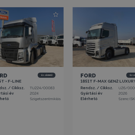
RD
FORD
új jármű
új 
5T - F-LINE
1851T F-MAX GEN2 LUXUR
sz. / Cikksz.
TU224/00083
Rendsz. / Cikksz.
U26/000
tási év
2024
Gyártási év
2026
rhető
Szigetszentmiklós
Elérhető
Szenc (SK