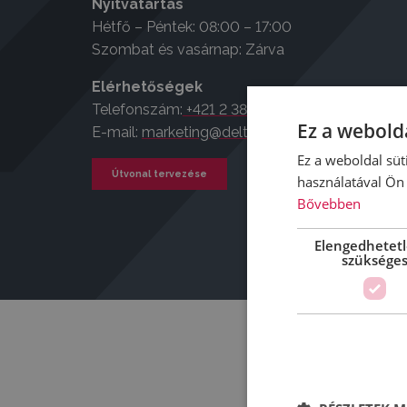
Nyitvatartás
Hétfő – Péntek: 08:00 – 17:00
Szombat és vasárnap: Zárva
Elérhetőségek
Telefonszám:
+421 2 381 1 3673
Ez a webolda
E-mail:
marketing@deltatruck.sk
Ez a weboldal süt
Útvonal tervezése
használatával Ön 
Bővebben
Elengedhetet
szüksége