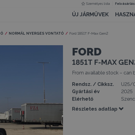
Személyes lista
Felvásárlás
ÚJ JÁRMŰVEK
HASZN
TÓ
NORMÁL NYERGES VONTATÓ
Current:
Ford 1851T F-Max Gen2
FORD
1851T F-MAX GEN
From available stock – can
Rendsz. / Cikksz.
U25/
Gyártási év
2025
Elérhető
Szenc
Részletes adatlap