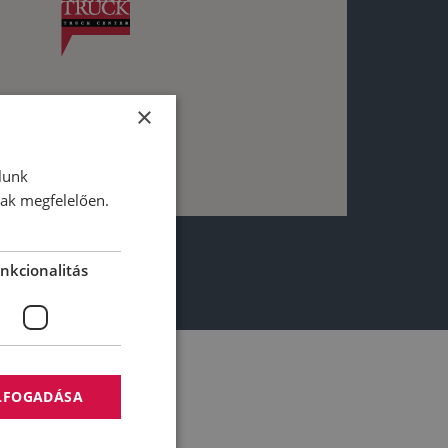
×
lunk
nak megfelelően.
nkcionalitás
ELFOGADÁSA