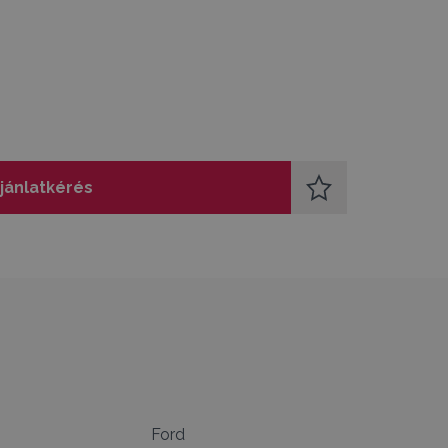
jánlatkérés
Ford