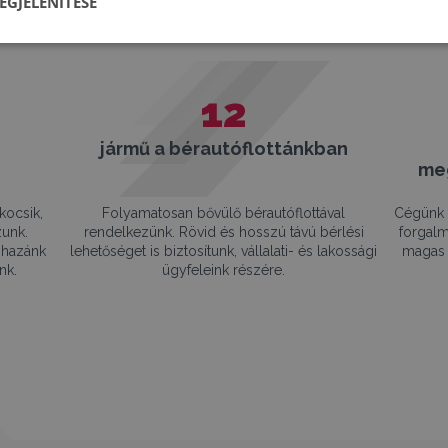
EGJELENÍTÉSE
12
jármű a bérautóflottánkban
me
kocsik,
Folyamatosan bővülő bérautóflottával
Cégünk 
zunk.
rendelkezünk. Rövid és hosszú távú bérlési
forgalm
 hazánk
lehetőséget is biztosítunk, vállalati- és lakossági
magas 
nk.
ügyfeleink részére.