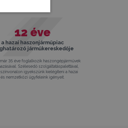
12
éve
a hazai haszonjárműpiac
ghatározó járműkereskedője
már 35 éve foglalkozik haszongépjárművek
azásával. Szélesedő szolgáltatáspalettával,
színvonalon igyekszünk kielégíteni a hazai
és nemzetközi ügyfeleink igényeit.