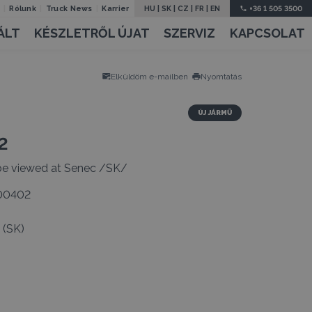
Rólunk
Truck News
Karrier
HU
|
SK
|
CZ
|
FR
|
EN
+36 1 505 3500
ÁLT
KÉSZLETRŐL ÚJAT
SZERVIZ
KAPCSOLAT
Elküldöm e-mailben
Nyomtatás
új jármű
2
 be viewed at Senec /SK/
00402
 (SK)