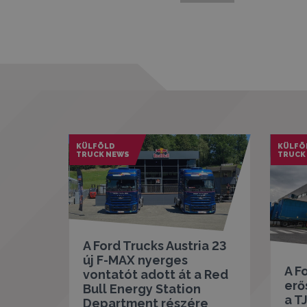
KÜLFÖLD
KÜLFÖ
TRUCK NEWS
TRUCK
A Ford Trucks Austria 23
új F-MAX nyerges
A F
vontatót adott át a Red
erő
Bull Energy Station
a TJ
Department részére