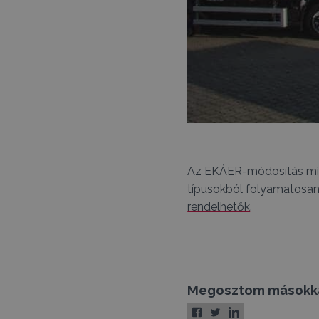
Az EKÁER-módosítás miat
típusokból folyamatosan 
rendelhetők
.
Megosztom másokk