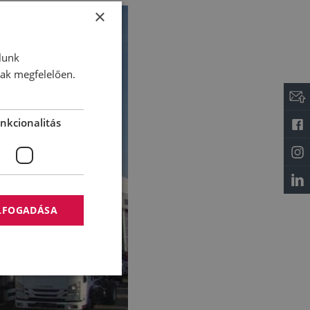
×
lunk
nak megfelelően.
nkcionalitás
ELFOGADÁSA