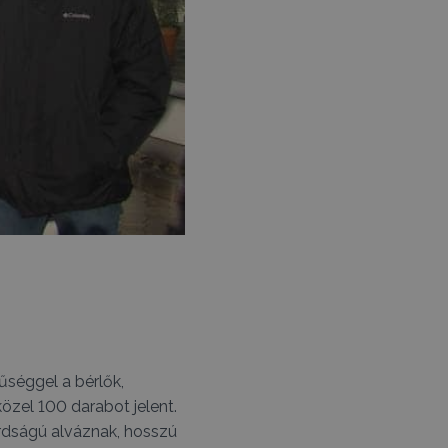
űséggel a bérlők,
özel 100 darabot jelent.
árdságú alváznak, hosszú