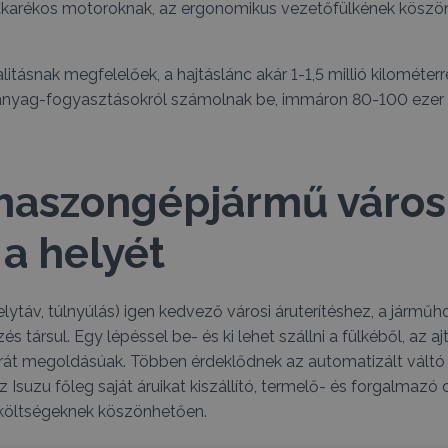
 takarékos motoroknak, az ergonomikus vezetőfülkének köszö
litásnak megfelelőek, a hajtáslánc akár 1-1,5 millió kilométer
nyag-fogyasztásokról számolnak be, immáron 80-100 ezer 
 haszongépjármű város
 a helyét
gelytáv, túlnyúlás) igen kedvező városi áruterítéshez, a járm
s társul. Egy lépéssel be- és ki lehet szállni a fülkéből, az a
rát megoldásúak. Többen érdeklődnek az automatizált váltó (NE
 Isuzu főleg saját áruikat kiszállító, termelő- és forgalmaz
költségeknek köszönhetően.