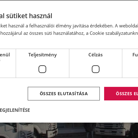
l sütiket használ
iket használ a felhasználói élmény javítása érdekében. A webolda
hozzájárul az összes süti használatához, a Cookie szabályzatunk
lenül
Teljesítmény
Célzás
Fu
s
ÖSSZES ELUTASÍTÁSA
ÖSSZES 
EGJELENÍTÉSE