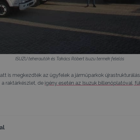
ISUZU teherautók és Takács Róbert Isuzu termék felelős
t is megkezdték az ügyfelek a járműparkok újrastrukturálás
a raktárkészlet, de
igény esetén az Isuzuk billenőplatóval, fü
al