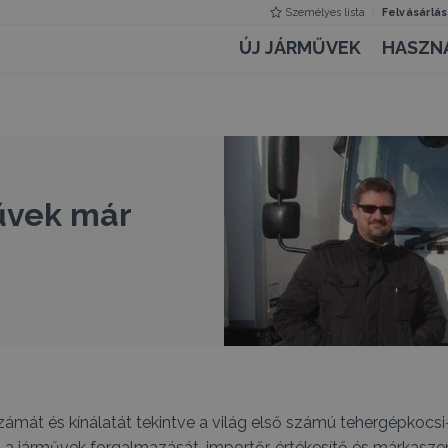
Személyes lista
Felvásárlás
ÚJ JÁRMŰVEK
HASZN
űvek már
zámát és kínálatát tekintve a világ első számú tehergépkocsi
 a járművek forgalmazását, importőr, értékesítő és márkasz