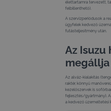
élettartamra tervezett,
felbillenthető).
A szervizperiódusok a rea
ügyfelek kedvező üzema
futásteljesítmény után.
Az Isuzu
megállja
Az alváz-kialakítás (ten
raktér, könnyű manőverezé
kezelőszervek is sofőrba
fejlesztés/gyártmány). Az
a kedvező üzemeltetési 