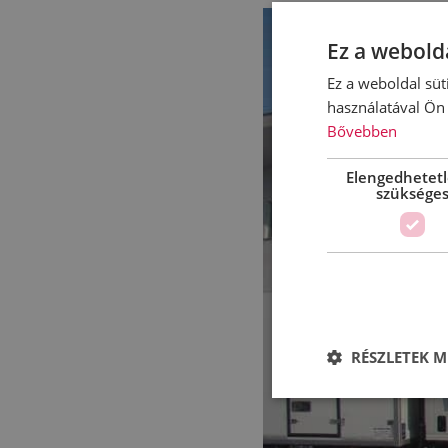
Ez a webolda
Ez a weboldal süt
használatával Ön 
Bővebben
Elengedhetet
szüksége
RÉSZLETEK M