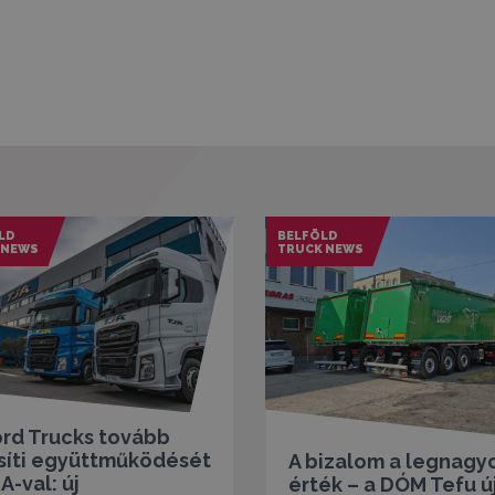
LD
BELFÖLD
 NEWS
TRUCK NEWS
ord Trucks tovább
síti együttműködését
A bizalom a legnagy
A-val: új
érték – a DÓM Tefu ú