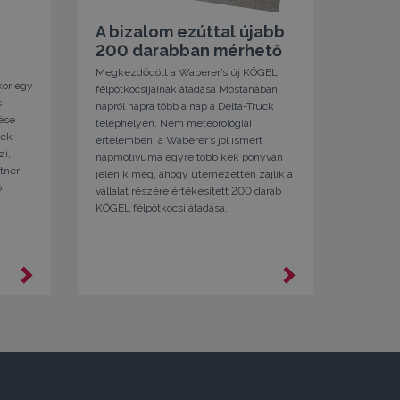
VIAR
Truck
A bizalom ezúttal újabb
200 darabban mérhető
Rekordsz
nagyobb 
Megkezdődött a Waberer’s új KÖGEL
át tartó
kor egy
félpótkocsijainak átadása Mostanában
magát a
s
napról napra több a nap a Delta-Truck
Truck Fe
zése
telephelyén. Nem meteorológiai
rendezvé
vek
értelemben: a Waberer’s jól ismert
ötödik 
zi,
napmotívuma egyre több kék ponyván
fesztivá
rtner
jelenik meg, ahogy ütemezetten zajlik a
Magyaror
ó
vállalat részére értékesített 200 darab
vállalt 
KÖGEL félpótkocsi átadása.
felejthe
szakmá