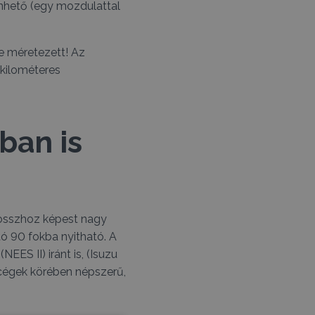
nhető (egy mozdulattal
re méretezett! Az
kilométeres
ban is
űhosszhoz képest nagy
jtó 90 fokba nyitható. A
ES II) iránt is, (Isuzu
ó cégek körében népszerű,