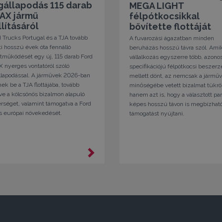
állapodás 115 darab
MEGA LIGHT
AX jármű
félpótkocsikkal
llításáról
bővítette flottáját
 Trucks Portugal és a TJA tovább
A fuvarozási ágazatban minden
i hosszú évek óta fennálló
beruházás hosszú távra szól. Ami
tműködését egy új, 115 darab Ford
vállalkozás egyszerre több, azono
 nyerges vontatóról szóló
specifikációjú félpótkocsi beszer
lapodással. A járművek 2026-ban
mellett dönt, az nemcsak a jármű
ek be a TJA flottájába, tovább
minőségébe vetett bizalmat tükrö
ve a kölcsönös bizalmon alapuló
hanem azt is, hogy a választott pa
rséget, valamint támogatva a Ford
képes hosszú távon is megbízhat
s európai növekedését.
támogatást nyújtani.