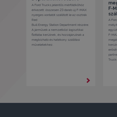
meg
A Ford Trucks jelentős mérföldkőhöz
F-M
érkezett: összesen 23 darab új F-MAX
szá
nyerges vontatót szállított le az osztrák
Red
A Ford
Bull Energy Station Department részére.
mélyít
A járművek a nemzetközi logisztikai
együt
flottába kerülnek, és hozzájárulnak a
F-MAX
megbízható és hatékony szállítási
megál
műveletekhez.
kerüln
erősít
partne
Truck