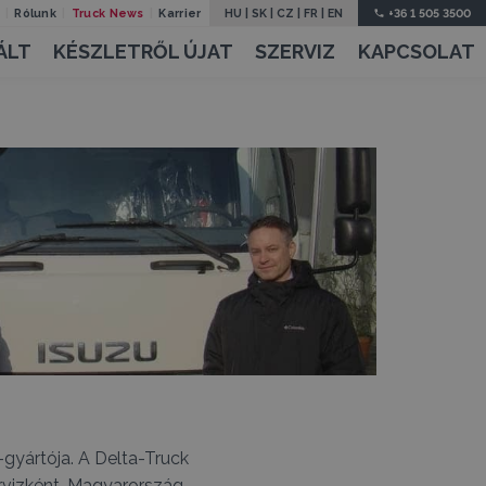
Rólunk
Truck News
Karrier
HU
|
SK
|
CZ
|
FR
|
EN
+36 1 505 3500
ÁLT
KÉSZLETRŐL ÚJAT
SZERVIZ
KAPCSOLAT
-gyártója. A Delta-Truck
ervizként, Magyarország