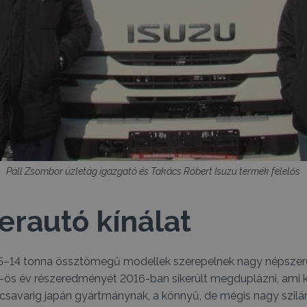
Páll Zsombor üzletág igazgató és Takács Róbert Isuzu termék felelős
erautó kínálat
 3,5–14 tonna össztömegű modellek szerepelnek nagy népszer
-ös év részeredményét 2016-ban sikerült megduplázni, ami k
 csavarig japán gyártmánynak, a könnyű, de mégis nagy szil