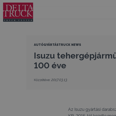
AUTÓGYÁRTÁS
TRUCK NEWS
Isuzu tehergépjárm
100 éve
Közzétéve:
2017.03.13.
Az Isuzu gyártási darabs
Kft. 2015-től kezdte meg