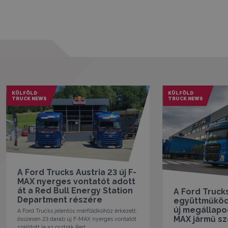
KÜLFÖLD
KÜLFÖLD
TRUCK NEWS
TRUCK NEWS
A Ford Trucks Austria 23 új F-
MAX nyerges vontatót adott
át a Red Bull Energy Station
A Ford Trucks
Department részére
együttműködé
új megállapo
A Ford Trucks jelentős mérföldkőhöz érkezett:
MAX jármű szá
összesen 23 darab új F-MAX nyerges vontatót
szállított le az osztrák Red