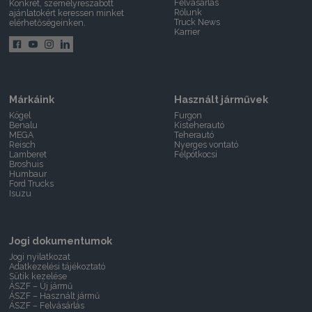
Felvásárlás
Konkrét, személyreszabott
Rólunk
ajánlatokért keressen minket
Truck News
elérhetőségeinken.
Karrier
Márkáink
Használt járművek
Kögel
Furgon
Benalu
Kisteherautó
MEGA
Teherautó
Reisch
Nyerges vontató
Lamberet
Félpótkocsi
Broshuis
Humbaur
Ford Trucks
Isuzu
Jogi dokumentumok
Jogi nyilatkozat
Adatkezelési tájékoztató
Sütik kezelése
ÁSZF – Új jármű
ÁSZF – Használt jármű
ÁSZF – Felvásárlás