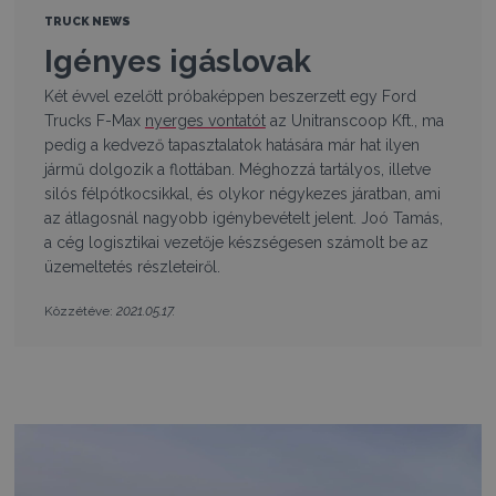
TRUCK NEWS
Igényes igáslovak
Két évvel ezelőtt próbaképpen beszerzett egy Ford
Trucks F-Max
nyerges vontatót
az Unitranscoop Kft., ma
pedig a kedvező tapasztalatok hatására már hat ilyen
jármű dolgozik a flottában. Méghozzá tartályos, illetve
silós félpótkocsikkal, és olykor négykezes járatban, ami
az átlagosnál nagyobb igénybevételt jelent. Joó Tamás,
a cég logisztikai vezetője készségesen számolt be az
üzemeltetés részleteiről.
2021.05.17.
Közzétéve: