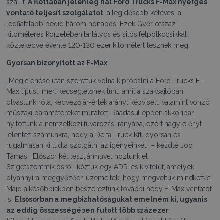
szállít.
A flottában jelenleg hat Ford Trucks F-Max nyerges
vontató teljesít szolgálatot
, a legidősebb kétéves, a
legfiatalabb pedig három hónapos. Ezek Győr ötszáz
kilométeres körzetében tartályos és silós félpótkocsikkal
közlekedve évente 120-130 ezer kilométert tesznek meg.
Gyorsan bizonyított az F-Max
„Megjelenése után szerettük volna kipróbálni a Ford Trucks F-
Max típust, mert kecsegtetőnek tűnt, amit a szaksajtóban
olvastunk róla, kedvező ár-érték arányt képviselt, valamint vonzó
műszaki paramétereket mutatott. Ráadásul éppen akkoriban
nyitottunk a nemzetközi fuvarozás irányába, ezért nagy előnyt
jelentett számunkra, hogy a Delta-Truck Kft. gyorsan és
rugalmasan ki tudta szolgálni az igényeinket” – kezdte Joó
Tamás. „Először két tesztjárművet hoztunk el
Szigetszentmiklósról, köztük egy ADR-es kivitelűt, amelyek
olyannyira meggyőzően üzemeltek, hogy megvettük mindkettőt.
Majd a későbbiekben beszereztünk további négy F-Max vontatót
is.
Elsősorban a megbízhatóságukat emelném ki, ugyanis
az eddig összességében futott több százezer