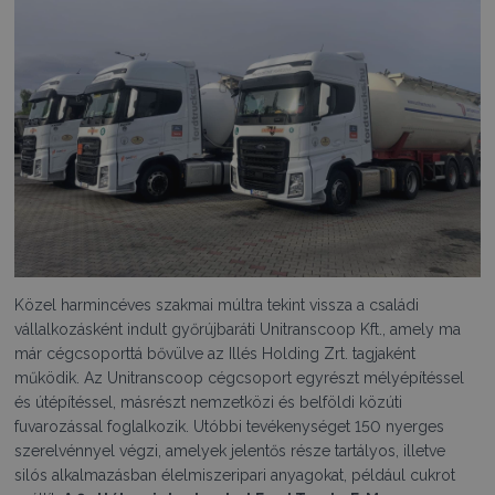
Közel harmincéves szakmai múltra tekint vissza a családi
vállalkozásként indult győrújbaráti Unitranscoop Kft., amely ma
már cégcsoporttá bővülve az Illés Holding Zrt. tagjaként
működik. Az Unitranscoop cégcsoport egyrészt mélyépítéssel
és útépítéssel, másrészt nemzetközi és belföldi közúti
fuvarozással foglalkozik. Utóbbi tevékenységet 150 nyerges
szerelvénnyel végzi, amelyek jelentős része tartályos, illetve
silós alkalmazásban élelmiszeripari anyagokat, például cukrot