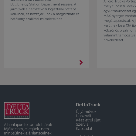
A Ford Trucks Portug
Bull Energy Station Department részére. A
mélyíti hosszú évek 
járművek a nemzetközi logisztikai flottába
együttműködését egy 
kerülnek, és hozzájárulnak a megbízható és
MAX nyerges vontató
hatékony szállítási műveletekhez.
megállapodással. A
kerülnek be a TJA flo
kölcsönös bizalmon 
valamint támogatva 
növekedését.
DeltaTruck
Új járművek
Használt
Készletről újat
Szerviz
A honlapon feltüntetett árak
Kapcsolat
tájékoztató jellegűek, nem
minősülnek ajánlattételnek.