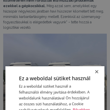
kilométeren nem fordultak elő műszaki problémák
ezekkel a gépkocsikkal.
Még azzal sem, amelyikkel egy
házaspár négykezes járatban havi húszezer kilométert tett meg,
minimális karbantartásigény mellett. Ezenkívül az üzemanyag-
fogyasztásukkal is elégedettek vagyunk” – tette hozzá a
logisztikai vezető.
×
Ez a weboldal sütiket használ
Ez a weboldal sütiket használ a
felhasználói élmény javítása érdekében. A
weboldalunk használatával Ön hozzájárul
az összes süti használatához, a Cookie
szabályzatunknak megfelelően.
Bővebben