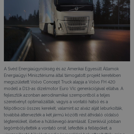
A Svéd Energiaügynökség és az Amerikai Egyesült Államok
Energiaügyi Minisztériuma által támogatott projekt keretében
megszületett Volvo Concept Truck alapja a Volvo FH 420
modell a D13-as dízelmotor Euro VIc generációjával ellátva. A
fejlesztők azonban aerodinamikai szempontból a teljes
szerelvényt optimalizálták, vagyis a vontató hátsó és a
félpótkocsi összes kerekét, valamint az alváz alját leburkolták,
továbbá áttervezték a két jármű közötti rést áthidaló oldalsó
légterelőket, illetve a hűtőlevegő áramlását. Ezenkívül jobban
legömbölyítették a vontató orrát, lefedték a fellépőket, a