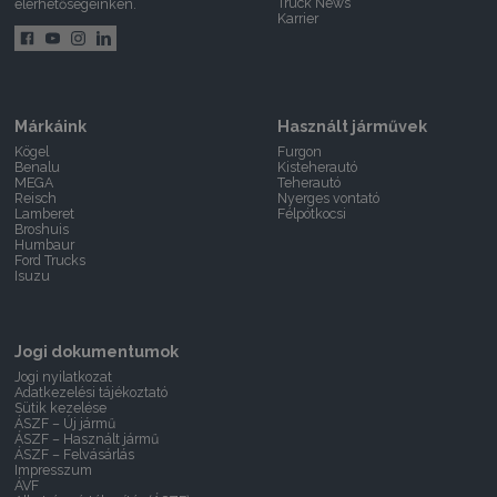
Truck News
elérhetőségeinken.
Karrier
Márkáink
Használt járművek
Kögel
Furgon
Benalu
Kisteherautó
MEGA
Teherautó
Reisch
Nyerges vontató
Lamberet
Félpótkocsi
Broshuis
Humbaur
Ford Trucks
Isuzu
Jogi dokumentumok
Jogi nyilatkozat
Adatkezelési tájékoztató
Sütik kezelése
ÁSZF – Új jármű
ÁSZF – Használt jármű
ÁSZF – Felvásárlás
Impresszum
ÁVF