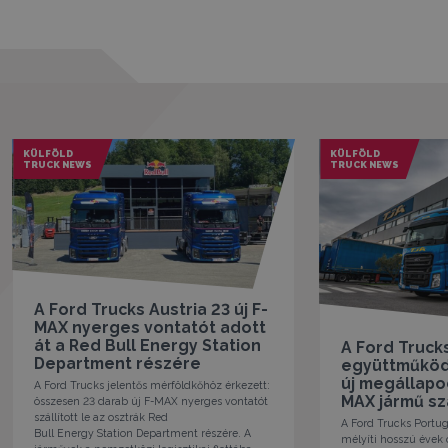
KÜLFÖLD
KÜLFÖLD
TRUCK NEWS
TRUCK NEWS
A Ford Trucks Austria 23 új F-
MAX nyerges vontatót adott
át a Red Bull Energy Station
A Ford Trucks
Department részére
együttműködé
új megállapo
A Ford Trucks jelentős mérföldkőhöz érkezett:
MAX jármű szá
összesen 23 darab új F-MAX nyerges vontatót
szállított le az osztrák Red
A Ford Trucks Portug
Bull Energy Station Department részére. A
mélyíti hosszú évek 