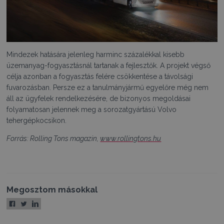
Mindezek hatására jelenleg harminc százalékkal kisebb
üzemanyag-fogyasztásnál tartanak a fejlesztők. A projekt végső
célja azonban a fogyasztás felére csökkentése a távolsági
fuvarozásban. Persze ez a tanulmányjármű egyelőre még nem
áll az ügyfelek rendelkezésére, de bizonyos megoldásai
folyamatosan jelennek meg a sorozatgyártású Volvo
tehergépkocsikon.
Forrás: Rolling Tons magazin,
www.rollingtons.hu
Megosztom másokkal