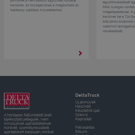
járművek a nemzetközi logisztikai flottába
együttműködését egy 
kerülnek, és hozzájárulnak a megbízható és
MAX nyerges vontató
hatékony szállítási műveletekhez.
megállapodással. A
kerülnek be a TJA flo
kölcsönös bizalmon 
valamint támogatva 
növekedését.
DeltaTruck
Új járművek
Használt
Készletről újat
Szerviz
A honlapon feltüntetett árak
Kapcsolat
tájékoztató jellegűek, nem
minősülnek ajánlattételnek.
Felvásárlás
Konkrét, személyreszabott
Rólunk
ajánlatokért keressen minket