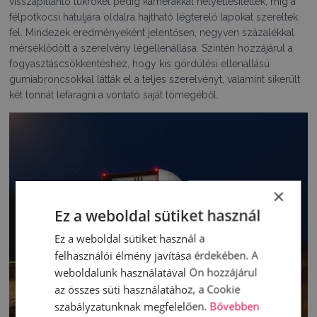
visszapillantó tükröket pedig kamerákkal helyettesítették, míg a
félpótkocsi hátuljára oldalra hajtható légterelő lapokat szereltek
fel. Mindezek eredményeként jelentősen, negyven százalékkal
mérséklődött a szerelvény légellenállása. Szintén hozzájárul a
fogyasztáscsökkentéshez, hogy kis gördülési ellenállású
gumiabroncsokkal látták el a teljes szerelvényt, valamint sikerült
két tonnát lefaragni a vontató saját tömegéből.
×
Ez a weboldal sütiket használ
Ez a weboldal sütiket használ a
felhasználói élmény javítása érdekében. A
weboldalunk használatával Ön hozzájárul
az összes süti használatához, a Cookie
szabályzatunknak megfelelően.
Bővebben