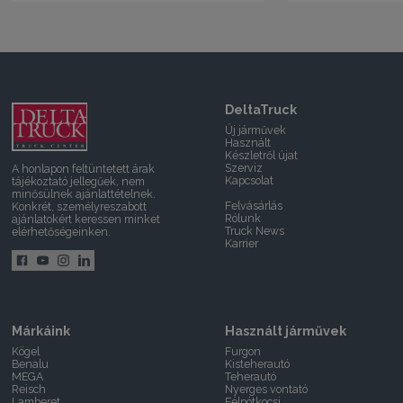
DeltaTruck
Új járművek
Használt
Készletről újat
Szerviz
A honlapon feltüntetett árak
Kapcsolat
tájékoztató jellegűek, nem
minősülnek ajánlattételnek.
Felvásárlás
Konkrét, személyreszabott
Rólunk
ajánlatokért keressen minket
Truck News
elérhetőségeinken.
Karrier
Márkáink
Használt járművek
Kögel
Furgon
Benalu
Kisteherautó
MEGA
Teherautó
Reisch
Nyerges vontató
Lamberet
Félpótkocsi