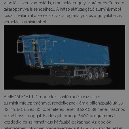
világítás, szerszámosláda, emelhető tengely, vibrátor és Cramaro
takaróponyva is rendelhető. A hátsó aláfutásgátló alumíniumból
készül, valamint a keréktárcsák, a légtartályok és a gólyalábak is
kérhetők alumíniumból.
A MEGALIGHT KD modellek szintén acélalvázzal és
alumíniumfelépítménnyel rendelkeznek, ám a billenőplatójuk 38,
42, 45, 50, 55 és 60 köbméteres lehet, 8,53-10,38 méter hasznos
belső hosszúsággal. Ezek saját tömege 5400 kilogrammnál
kezdődik, és szimmetrikus hátfalajtókat kapnak. Az opciók
tekintetében jóformán megegyeznek a KBZ – KZZ modellekkel.