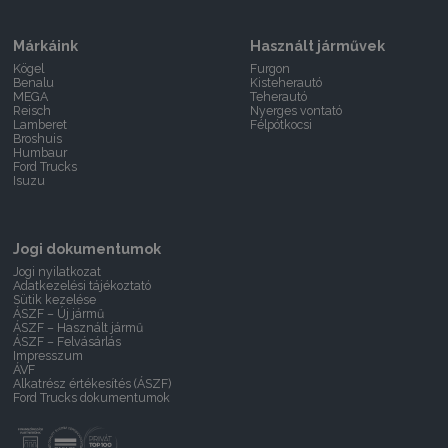
Márkáink
Használt járművek
Kögel
Furgon
Benalu
Kisteherautó
MEGA
Teherautó
Reisch
Nyerges vontató
Lamberet
Félpótkocsi
Broshuis
Humbaur
Ford Trucks
Isuzu
Jogi dokumentumok
Jogi nyilatkozat
Adatkezelési tájékoztató
Sütik kezelése
ÁSZF – Új jármű
ÁSZF – Használt jármű
ÁSZF – Felvásárlás
Impresszum
ÁVF
Alkatrész értékesítés (ÁSZF)
Ford Trucks dokumentumok