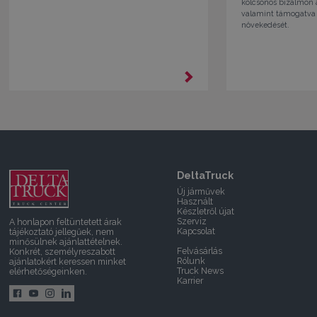
kölcsönös bizalmon 
valamint támogatva 
növekedését.
DeltaTruck
Új járművek
Használt
Készletről újat
Szerviz
A honlapon feltüntetett árak
Kapcsolat
tájékoztató jellegűek, nem
minősülnek ajánlattételnek.
Felvásárlás
Konkrét, személyreszabott
Rólunk
ajánlatokért keressen minket
Truck News
elérhetőségeinken.
Karrier