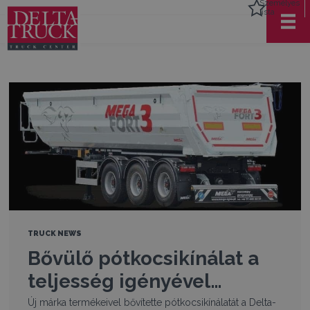
Személyes
lista
TRUCK NEWS
Bővülő pótkocsikínálat a
teljesség igényével…
Új márka termékeivel bővítette pótkocsikínálatát a Delta-