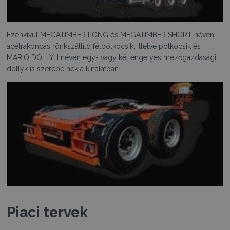
Ezenkívül MEGATIMBER LONG és MEGATIMBER SHORT néven
acélrakoncás rönkszállító félpótkocsik, illetve pótkocsik és
MARIO DOLLY II néven egy- vagy kéttengelyes mezőgazdasági
dollyk is szerepelnek a kínálatban.
Piaci tervek