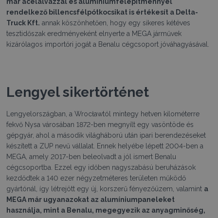
már acélalvázzal és alumíniumfelépítménnyel
rendelkező billencsfélpótkocsikat is értékesít a Delta-
Truck Kft.
annak köszönhetően, hogy egy sikeres kétéves
tesztidőszak eredményeként elnyerte a MEGA járművek
kizárólagos importőri jogát a Benalu cégcsoport jóváhagyásával.
Lengyel sikertörténet
Lengyelországban, a Wrocławtól mintegy hetven kilométerre
fekvő Nysa városában 1872-ben megnyílt egy vasöntöde és
gépgyár, ahol a második világháború után ipari berendezéseket
készített a ZUP nevű vállalat. Ennek helyébe lépett 2004-ben a
MEGA, amely 2017-ben beleolvadt a jól ismert Benalu
cégcsoportba. Ezzel egy időben nagyszabású beruházások
kezdődtek a 140 ezer négyzetméteres területen működő
gyártónál, így létrejött egy új, korszerű fényezőüzem, valamint
a
MEGA már ugyanazokat az alumíniumpaneleket
használja, mint a Benalu, megegyezik az anyagminőség,