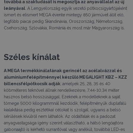
továbbá a szaktudását is megosztja az anyavállalat az új
leányával
. A Lengyelország egyik vezető pótkocsigyártójaként
ismert és elismert MEGA évente mintegy 850 járművet állít elő,
legfőbb piacai pedig Skandinávia, Oroszország, Németország,
Csehország, Szlovákia, Románia és most már Magyarország is.
Széles kínálat
A MEGA termékkínálatának gerincét az acélalvázzal és
alumíniumfelépítménnyel készülő MEGALIGHT KBZ – KZZ
billencsfélpótkocsik adják
, amelyek 25, 28, 35 és 40
köbméteres teknővel állnak rendelkezésre, 7,44-10,34 méter
hasznos belső hosszúsággal. Ezeknek a modelleknek a saját
tömege 5000 kilogrammnál kezdődik, felépítményük duplafalú
kialakítása pedig esztétikai célokat is szolgál, ugyanis a belső
sérülések kívülről nem láthatók. Az oldalfalak és a padozat
anyagvastagsága igény szerint választható, a hátsó lengőajtóra
gabonaajtó is kérhető surrantóval vagy anélkül, továbbá LED-es