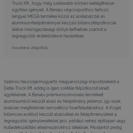
Truck Kft., hogy még szélesebb körben kielégíthesse
ügyfelei igényeit. A Benalu cégcsoporthoz tartozó
lengyel MEGA termékei közül az acélalvázzal és
alumíniumfelépítménnyel készülő billencsfélpótkocsik,
illetve mezőgazdasági dollyk tarthatnak számot a
legnagyobb érdeklődésre hazánkban.
2019.06.24.
Közzétéve:
Számos haszonjárműgyártó magyarországi importőreként a
Delta-Truck Kft. eddig is igen sokféle félpótkocsit kínált
ügyfeleinek. A Benalu prémiumszínvonalú termékeit
alumíniumból készült alváz és felépítmény jellemzi, így ezek
kiválóan megfelelnek nemzetközi fuvarfeladatokhoz. A Kögel
billencsei acélból készült alvázukkal és felépítményükkel a
legnagyobb igénybevétellel járó, például nehéz építőipari vagy
hulladékszállítási alkalmazásokhoz ideálisak. Mostantól pedig