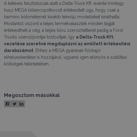
A kétéves tesztidőszak alatt a Delta-Truck Kft. évente mintegy
húsz MEGA billencspótkocsit értékesített úgy, hogy csak a
harminc köbméternél kisebb teknőjű modelleket kínálhatta.
Mostantól viszont a teljes termékválaszték minden tagját
értékesítheti a cég, a teljes körű szervizhátteret pedig a Ford
Trucks szervizpontjai biztosítják. Így
a Delta-Truck Kft.
vezetése szeretné megduplázni az említett értékesítési
darabszámot
. Ehhez a MEGA gyárának földrajzi
elhelyezkedése is hozzájárul, ugyanis igen előnyös a szállítási
költségek tekintetében.
Megosztom másokkal