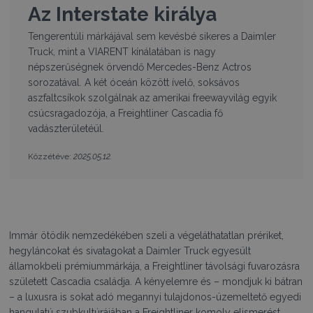
Az Interstate királya
Tengerentúli márkájával sem kevésbé sikeres a Daimler
Truck, mint a VIARENT kínálatában is nagy
népszerűségnek örvendő Mercedes-Benz Actros
sorozatával. A két óceán között ívelő, soksávos
aszfaltcsíkok szolgálnak az amerikai freewayvilág egyik
csúcsragadozója, a Freightliner Cascadia fő
vadászterületéül.
2025.05.12.
Közzétéve:
Immár ötödik nemzedékében szeli a végeláthatatlan prériket,
hegyláncokat és sivatagokat a Daimler Truck egyesült
államokbeli prémiummárkája, a Freightliner távolsági fuvarozásra
született Cascadia családja. A kényelemre és – mondjuk ki bátran
– a luxusra is sokat adó megannyi tulajdonos-üzemeltető egyedi
hangulatú szubkultúrájában a Freightliner komoly elismerést