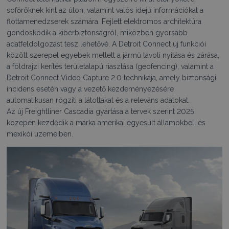
sofőröknek kint az úton, valamint valós idejű információkat a
flottamenedzserek számára. Fejlett elektromos architektúra
gondoskodik a kiberbiztonságról, miközben gyorsabb
adatfeldolgozást tesz lehetővé. A Detroit Connect új funkciói
között szerepel egyebek mellett a jármű távoli nyitása és zárása,
a földrajzi kerítés területalapú riasztása (geofencing), valamint a
Detroit Connect Video Capture 2.0 technikája, amely biztonsági
incidens esetén vagy a vezető kezdeményezésére
automatikusan rögzíti a látottakat és a releváns adatokat.
Az új Freightliner Cascadia gyártása a tervek szerint 2025
közepén kezdődik a márka amerikai egyesült államokbeli és
mexikói üzemeiben.