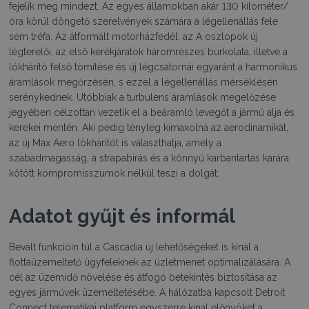
fejelik meg mindezt. Az egyes államokban akár 130 kilométer/
óra körül döngető szerelvények számára a légellenállás fele
sem tréfa. Az átformált motorházfedél, az A oszlopok új
légterelői, az első kerékjáratok háromrészes burkolata, illetve a
lökhárító felső tömítése és új légcsatornái egyaránt a harmonikus
áramlások megőrzésén, s ezzel a légellenállás mérséklésén
serénykednek. Utóbbiak a turbulens áramlások megelőzése
jegyében célzottan vezetik el a beáramló levegőt a jármű alja és
kerekei mentén. Aki pedig tényleg kimaxolná az aerodinamikát,
az új Max Aero lökhárítót is választhatja, amely a
szabadmagasság, a strapabírás és a könnyű karbantartás kárára
kötött kompromisszumok nélkül teszi a dolgát.
Adatot gyűjt és informál
Bevált funkcióin túl a Cascadia új lehetőségeket is kínál a
flottaüzemeltető ügyfeleknek az üzletmenet optimalizálására. A
cél az üzemidő növelése és átfogó betekintés biztosítása az
egyes járművek üzemeltetésébe. A hálózatba kapcsolt Detroit
Connect telematikai platform egyszerre kínál előnyöket a