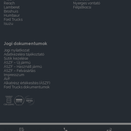
Reisch
Nyerges vontató
Lamberet
Félpótkocsi
Broshuis
Humbaur
Ford Trucks
Isuzu
Jogi dokumentumok
Jogi nyilatkozat
Adatkezelési tájékoztató
Sütik kezelése
ÁSZF – Új jármű
ÁSZF – Használt jármű
ÁSZF – Felvásárlás
Impresszum
ÁVF
Alkatrész értékesítés (ÁSZF)
Ford Trucks dokumentumok
© 2026 Delta-Truck Kft. · All Rights Reserved.
Visszaélés bejelentés