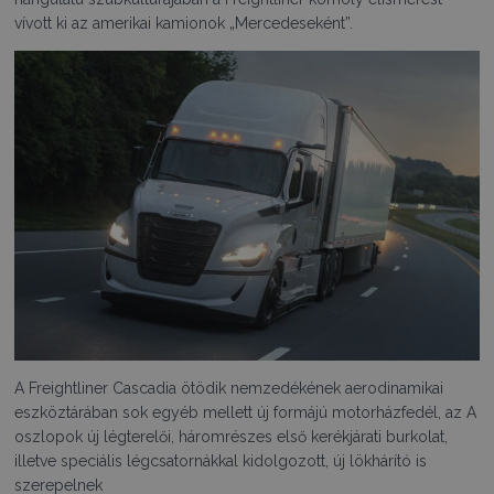
vívott ki az amerikai kamionok „Mercedeseként”.
A Freightliner Cascadia ötödik nemzedékének aerodinamikai
eszköztárában sok egyéb mellett új formájú motorházfedél, az A
oszlopok új légterelői, háromrészes első kerékjárati burkolat,
illetve speciális légcsatornákkal kidolgozott, új lökhárító is
szerepelnek