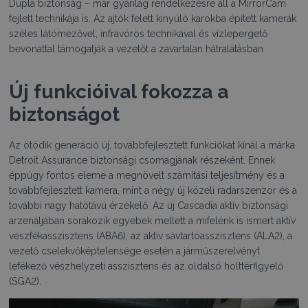
Dupla biztonság – már gyárilag rendelkezésre áll a MirrorCam
fejlett technikája is. Az ajtók felett kinyúló karokba épített kamerák
széles látómezővel, infravörös technikával és vízlepergető
bevonattal támogatják a vezetőt a zavartalan hátralátásban
Új funkcióival fokozza a
biztonságot
Az ötödik generáció új, továbbfejlesztett funkciókat kínál a márka
Detroit Assurance biztonsági csomagjának részeként. Ennek
éppúgy fontos eleme a megnövelt számítási teljesítmény és a
továbbfejlesztett kamera, mint a négy új közeli radarszenzor és a
további nagy hatótávú érzékelő. Az új Cascadia aktív biztonsági
arzenáljában sorakozik egyebek mellett a mifelénk is ismert aktív
vészfékasszisztens (ABA6), az aktív sávtartóasszisztens (ALA2), a
vezető cselekvőképtelensége esetén a járműszerelvényt
lefékező vészhelyzeti asszisztens és az oldalsó holttérfigyelő
(SGA2).