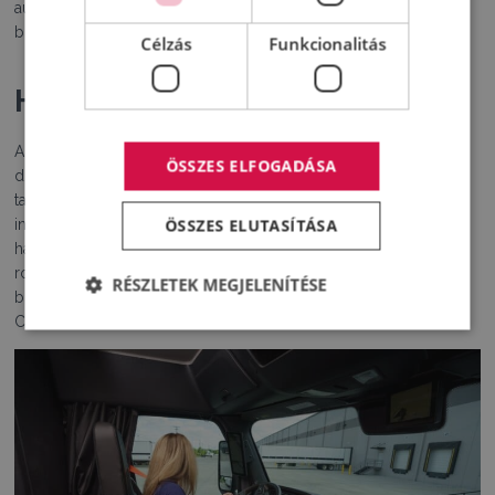
automatikus kapcsolása egyaránt javítják a látási viszonyokat, a
biztonságot és a vezetés kényelmét.
Célzás
Funkcionalitás
Hátratekint
A Cascadia ötödik nemzedéke már gyárilag a fejlett MirrorCam
ÖSSZES ELFOGADÁSA
digitális tükörrendszerével készülhet. Az ajtók fölé széles
tartókra szerelt kamerák tekintélyes méretű látómezővel,
ÖSSZES ELUTASÍTÁSA
infravörös technikával és vízlepergető bevonattal segítik a
hátralátást. A modern műszaki megoldás különösen éjszaka és
rossz időben siet hatékonyan a sofőr segítségére, nemcsak
RÉSZLETEK MEGJELENÍTÉSE
biztonságosabbá, hanem kényelmesebbé is téve a legújabb
Cascadia vezetését.