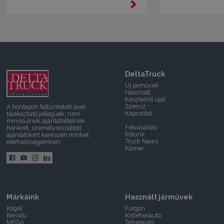
DeltaTruck
Új járművek
Használt
Készletről újat
Szerviz
A honlapon feltüntetett árak
Kapcsolat
tájékoztató jellegűek, nem
minősülnek ajánlattételnek.
Felvásárlás
Konkrét, személyreszabott
Rólunk
ajánlatokért keressen minket
Truck News
elérhetőségeinken.
Karrier
Márkáink
Használt járművek
Kögel
Furgon
Benalu
Kisteherautó
MEGA
Teherautó