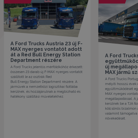
A Ford Trucks Austria 23 új F-
MAX nyerges vontatót adott
át a Red Bull Energy Station
A Ford Trucks
Department részére
együttműködé
új megállapo
A Ford Trucks jelentős mérföldkőhöz érkezett:
MAX jármű szá
összesen 23 darab új F-MAX nyerges vontatót
szállított le az osztrák Red
A Ford Trucks Portug
Bull Energy Station Department részére. A
mélyíti hosszú évek 
járművek a nemzetközi logisztikai flottába
együttműködését egy 
kerülnek, és hozzájárulnak a megbízható és
MAX nyerges vontató
hatékony szállítási műveletekhez.
megállapodással. A
kerülnek be a TJA flo
kölcsönös bizalmon 
valamint támogatva 
növekedését.