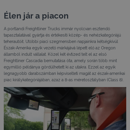
Élen jár a piacon
A portlandi Freightliner Trucks immár nyolcvan esztendő
tapasztalatával gyártja és értékesíti közép- és nehézkategóriájú
teherautóit. Utóbbi piaci szegmensben napjainkra kétségkívül
Észak-Amerika egyik vezető márkájává lépett elő az Oregon
államból indult vállalat. Közel két évtized telt el az első
Freightliner Cascadia bemutatása óta, amely során több mint
egymillió példánya gördülhetett ki az utakra. Ezzel az egyik
legnagyobb darabszámban képviselteti magát az észak-amerikai
piac királykategóriájában, azaz a 8-as méretosztályban (Class 8).