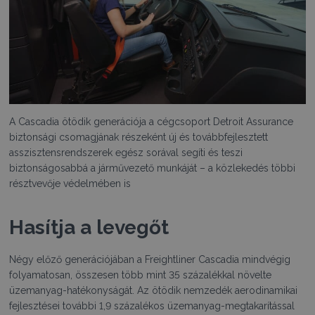
A Cascadia ötödik generációja a cégcsoport Detroit Assurance
biztonsági csomagjának részeként új és továbbfejlesztett
asszisztensrendszerek egész sorával segíti és teszi
biztonságosabbá a járművezető munkáját – a közlekedés többi
résztvevője védelmében is
Hasítja a levegőt
Négy előző generációjában a Freightliner Cascadia mindvégig
folyamatosan, összesen több mint 35 százalékkal növelte
üzemanyag-hatékonyságát. Az ötödik nemzedék aerodinamikai
fejlesztései további 1,9 százalékos üzemanyag-megtakarítással