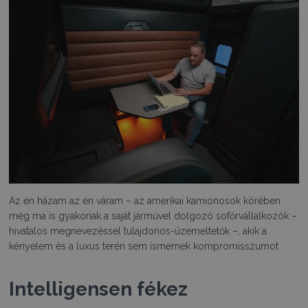
Az én házam az én váram – az amerikai kamionosok körében
még ma is gyakoriak a saját járművel dolgozó sofőrvállalkozók –
hivatalos megnevezéssel tulajdonos-üzemeltetők –, akik a
kényelem és a luxus terén sem ismernek kompromisszumot
Intelligensen fékez