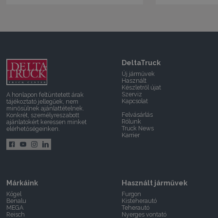
DeltaTruck
Új járművek
Használt
Készletről újat
Szerviz
A honlapon feltüntetett árak
Kapcsolat
tájékoztató jellegűek, nem
minősülnek ajánlattételnek.
Felvásárlás
Konkrét, személyreszabott
Rólunk
ajánlatokért keressen minket
Truck News
elérhetőségeinken.
Karrier
Márkáink
Használt járművek
Kögel
Furgon
Benalu
Kisteherautó
MEGA
Teherautó
Reisch
Nyerges vontató