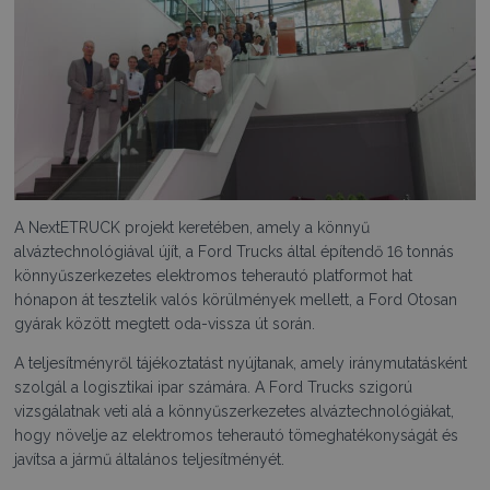
A NextETRUCK projekt keretében, amely a könnyű
alváztechnológiával újít, a Ford Trucks által építendő 16 tonnás
könnyűszerkezetes elektromos teherautó platformot hat
hónapon át tesztelik valós körülmények mellett, a Ford Otosan
gyárak között megtett oda-vissza út során.
A teljesítményről tájékoztatást nyújtanak, amely iránymutatásként
szolgál a logisztikai ipar számára. A Ford Trucks szigorú
vizsgálatnak veti alá a könnyűszerkezetes alváztechnológiákat,
hogy növelje az elektromos teherautó tömeghatékonyságát és
javítsa a jármű általános teljesítményét.