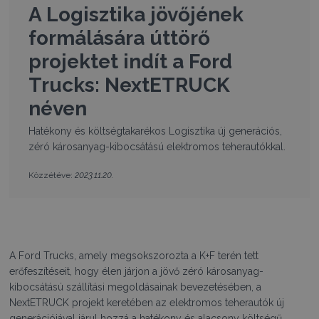
A Logisztika jövőjének
formálására úttörő
projektet indít a Ford
Trucks: NextETRUCK
néven
Hatékony és költségtakarékos Logisztika új generációs,
zéró károsanyag-kibocsátású elektromos teherautókkal.
2023.11.20.
Közzétéve:
A Ford Trucks, amely megsokszorozta a K+F terén tett
erőfeszítéseit, hogy élen járjon a jövő zéró károsanyag-
kibocsátású szállítási megoldásainak bevezetésében, a
NextETRUCK projekt keretében az elektromos teherautók új
generációjával járul hozzá a hatékony és alacsony költségű