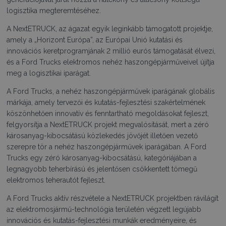
logisztika megteremtéséhez.
A NextETRUCK, az ágazat egyik leginkább támogatott projektje,
amely a „Horizont Európa”, az Európai Unió kutatási és
innovációs keretprogramjának 2 millió eurós támogatását élvezi,
és a Ford Trucks elektromos nehéz haszongépjárműveivel újítja
meg a logisztikai iparágat.
A Ford Trucks, a nehéz haszongépjárművek iparágának globális
márkája, amely tervezői és kutatás-fejlesztési szakértelmének
köszönhetően innovatív és fenntartható megoldásokat fejleszt,
felgyorsítja a NextETRUCK projekt megvalósítását, mert a zéró
károsanyag-kibocsátású közlekedés jövőjét illetően vezető
szerepre tör a nehéz haszongépjárművek iparágában. A Ford
Trucks egy zéró károsanyag-kibocsátású, kategóriájában a
legnagyobb teherbírású és jelentősen csökkentett tömegű
elektromos teherautót fejleszt.
A Ford Trucks aktív részvétele a NextETRUCK projektben rávilágít
az elektromosjármű-technológia területén végzett legújabb
innovációs és kutatás-fejlesztési munkák eredményeire, és