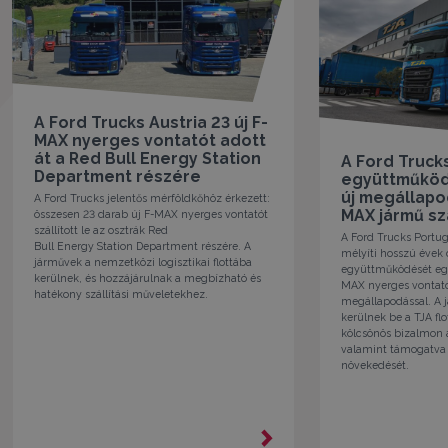
A Ford Trucks Austria 23 új F-
MAX nyerges vontatót adott
át a Red Bull Energy Station
A Ford Trucks
Department részére
együttműködé
új megállapo
A Ford Trucks jelentős mérföldkőhöz érkezett:
MAX jármű szá
összesen 23 darab új F-MAX nyerges vontatót
szállított le az osztrák Red
A Ford Trucks Portug
Bull Energy Station Department részére. A
mélyíti hosszú évek 
járművek a nemzetközi logisztikai flottába
együttműködését egy 
kerülnek, és hozzájárulnak a megbízható és
MAX nyerges vontató
hatékony szállítási műveletekhez.
megállapodással. A
kerülnek be a TJA flo
kölcsönös bizalmon 
valamint támogatva 
növekedését.