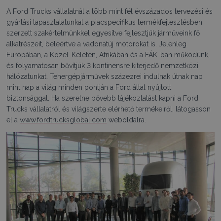
A Ford Trucks vállalatnál a több mint fél évszázados tervezési és
gyártási tapasztalatunkat a piacspecifikus termékfejlesztésben
szerzett szakértelmünkkel egyesítve fejlesztjük járműveink fő
alkatrészeit, beleértve a vadonatúj motorokat is. Jelenleg
Európában, a Közel-Keleten, Afrikában és a FÁK-ban működünk,
és folyamatosan bővítjük 3 kontinensre kiterjedő nemzetközi
hálózatunkat. Tehergépjárművek százezrei indulnak útnak nap
mint nap a világ minden pontján a Ford által nyújtott
biztonsággal. Ha szeretne bővebb tájékoztatást kapni a Ford
Trucks vállalatról és világszerte elérhető termékeiről, látogasson
el a
www.fordtrucksglobal.com
weboldalra.