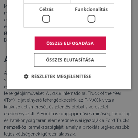
Miközben a folyamatban lévő aktív munkák mindegyike halad a
Célzás
Funkcionalitás
maga útján, a járműtelematikával, a hőkezeléssel, a járműelemző
eszközökkel és az érzékenyítéssel kapcsolatos kísérleti tervek
és vázlatok terén is történt előrelépés. A konzorcium következő
félidős értékelő ülésére 2024 februárjában kerül sor
Brüsszelben.
ÖSSZES ELFOGADÁSA
A Ford Trucks:
ÖSSZES ELUTASÍTÁSA
A Ford egyetlen nehéz haszongépjármű márkája, a Ford Trucks
RÉSZLETEK MEGJELENÍTÉSE
számos járművet gyárt, többek között nyerges vontatókat,
építőipari tehergépjárműveket és 16 tonna feletti
tehergépjárműveket. A „2019 International Truck of the Year
(IToY)” díjat elnyerő tehergépkocsink, az F-MAX kivívta a
kritikusok elismerését, és jelentős globális keresletet
eredményezett. A Ford haszongépjárművek minőség, tartósság
és hatékonyság terén elért eredményei igazolják a Ford Trucks
nemzetközi termékstratégiáját, amely a birtoklás legkedvezőbb
teljes költségének ígéretén alapszik.