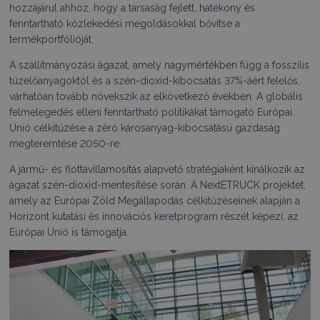
hozzájárul ahhoz, hogy a társaság fejlett, hatékony és
fenntartható közlekedési megoldásokkal bővítse a
termékportfólióját.
A szállítmányozási ágazat, amely nagymértékben függ a fosszilis
tüzelőanyagoktól és a szén-dioxid-kibocsátás 37%-áért felelős,
várhatóan tovább növekszik az elkövetkező években. A globális
felmelegedés elleni fenntartható politikákat támogató Európai
Unió célkitűzése a zéró károsanyag-kibocsátású gazdaság
megteremtése 2050-re.
A jármű- és flottavillamosítás alapvető stratégiaként kínálkozik az
ágazat szén-dioxid-mentesítése során. A NextETRUCK projektet,
amely az Európai Zöld Megállapodás célkitűzéseinek alapján a
Horizont kutatási és innovációs keretprogram részét képezi, az
Európai Unió is támogatja.