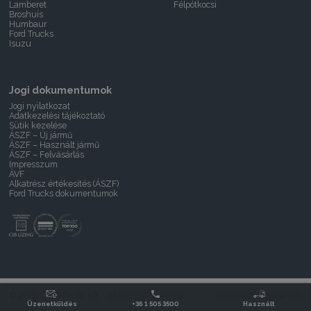
Lamberet
Félpótkocsi
Broshuis
Humbaur
Ford Trucks
Isuzu
Jogi dokumentumok
Jogi nyilatkozat
Adatkezelési tájékoztató
Sütik kezelése
ÁSZF – Új jármű
ÁSZF – Használt jármű
ÁSZF – Felvásárlás
Impresszum
ÁVF
Alkatrész értékesítés (ÁSZF)
Ford Trucks dokumentumok
© 2026 Delta-Truck Kft. · All Rights Reserved.
Visszaélés bejelentés
Üzenetküldés
+36 1 505 3500
Használt