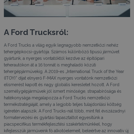
A Ford Trucksról:
A Ford Trucks a világ egyik legnagyobb nemzetközi nehéz
tehergépkocsi-gyártója. Számos különböző típusú járművet
gyártunk, a nyerges vontatóktól kezdve az építőipari
teherautókon át a 16 tonnát is meghaladó közúti
tehergépjárművekig. A 2019-es „International Truck of the Year
(ITOY)” díjat elnyerő F-MAX nyerges vontatónk nemzetközi
elismerést kapott és nagy globális keresletet hozott. A Ford
személygépjárművek jól ismert minősége, strapabírósága és
hatékonysága megalapozza a Ford Trucks nemzetközi
termékstratégiáját, amely a legjobb teljes tulajdonlási költség
ígéretén alapszik. A Ford Trucks-nál több, mint fél évszázadnyi
formatervezési és gyártási tapasztaltot egyesítünk a
piacspecifikus termékfejlesztési szakértelmünkkel, hogy
kifejlesszük járműveink fő alkotóelemeit, beleértve az innovatív új