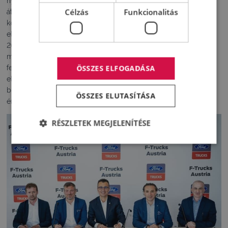
nyilatkozatát, a Nulla kibocsátású közúti áruszállításra való
Célzás
Funkcionalitás
áttérésről szóló Nehézgépjármű-útiterv közös nyilatkozatát. A
közös nyilatkozat aláírása bizonyítja a Ford Trucks
elkötelezettségét a nehéz haszongépjárművek gyártása során
2040-ig megvalósítandó nulla károsanyag-kibocsátás elérése
mellett. Az európai zöld megállapodással és a Ford globális
ÖSSZES ELFOGADÁSA
fenntarthatósági céljaival összhangban a Ford Trucks bemutatta
első teljesen új, 100%-ban elektromos teherautóját, és
bejelentette, hogy 2030-ra a Ford Trucks európai
ÖSSZES ELUTASÍTÁSA
értékesítésének 50%-a nulla károsanyag-kibocsátású lesz.
RÉSZLETEK MEGJELENÍTÉSE