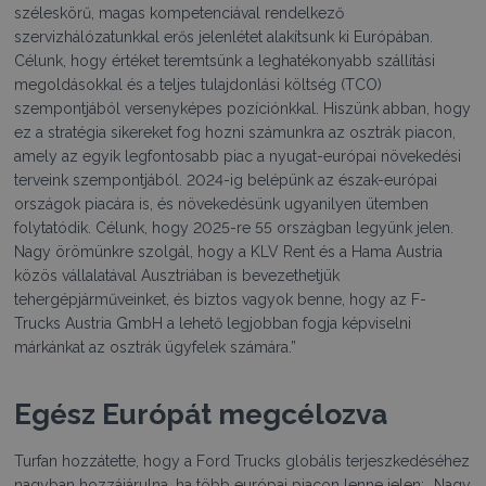
széleskörű, magas kompetenciával rendelkező
szervizhálózatunkkal erős jelenlétet alakítsunk ki Európában.
Célunk, hogy értéket teremtsünk a leghatékonyabb szállítási
megoldásokkal és a teljes tulajdonlási költség (TCO)
szempontjából versenyképes pozíciónkkal. Hiszünk abban, hogy
ez a stratégia sikereket fog hozni számunkra az osztrák piacon,
amely az egyik legfontosabb piac a nyugat-európai növekedési
terveink szempontjából. 2024-ig belépünk az észak-európai
országok piacára is, és növekedésünk ugyanilyen ütemben
folytatódik. Célunk, hogy 2025-re 55 országban legyünk jelen.
Nagy örömünkre szolgál, hogy a KLV Rent és a Hama Austria
közös vállalatával Ausztriában is bevezethetjük
tehergépjárműveinket, és biztos vagyok benne, hogy az F-
Trucks Austria GmbH a lehető legjobban fogja képviselni
márkánkat az osztrák ügyfelek számára.”
Egész Európát megcélozva
Turfan hozzátette, hogy a Ford Trucks globális terjeszkedéséhez
nagyban hozzájárulna, ha több európai piacon lenne jelen: „Nagy