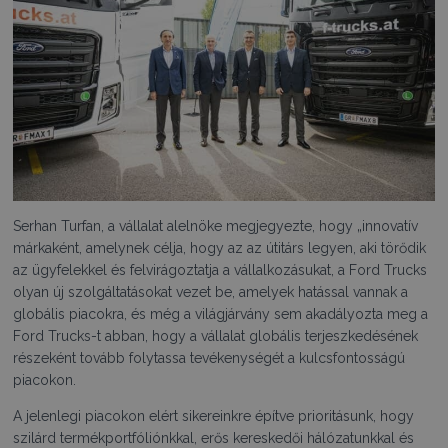
Serhan Turfan, a vállalat alelnöke megjegyezte, hogy „innovatív
márkaként, amelynek célja, hogy az az útitárs legyen, aki törődik
az ügyfelekkel és felvirágoztatja a vállalkozásukat, a Ford Trucks
olyan új szolgáltatásokat vezet be, amelyek hatással vannak a
globális piacokra, és még a világjárvány sem akadályozta meg a
Ford Trucks-t abban, hogy a vállalat globális terjeszkedésének
részeként tovább folytassa tevékenységét a kulcsfontosságú
piacokon.
A jelenlegi piacokon elért sikereinkre építve prioritásunk, hogy
szilárd termékportfóliónkkal, erős kereskedői hálózatunkkal és