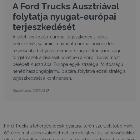
A Ford Trucks Ausztriával
folytatja nyugat-európai
terjeszkedését
A kelet- és közép-európai terjeszkedés sikeres
befejezését, valamint a nyugat-európai növekedés
részeként a belgiumi, németországi és franciaországi
forgalmazók aktiválását követően a Ford Trucks most
belépett Ausztriába, Európa egyik stratégiai fontosságú
nehéz haszongépjármű piacára, folytatva ezzel stratégiai
terjeszkedését a kontinensen.
2022.10.17.
Közzétéve:
Ford Trucks a tehergépkocsik gyártása terén szerzett több mint
60 éves múltját és szakértelmét termékfejlesztési képességekkel
ötvözi. A töretlen sikerű nyugat-európai bevezetéseket követően