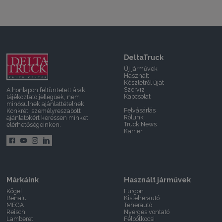
DeltaTruck
Új járművek
Használt
Készletről újat
Szerviz
A honlapon feltüntetett árak
Kapcsolat
tájékoztató jellegűek, nem
minősülnek ajánlattételnek.
Felvásárlás
Konkrét, személyreszabott
Rólunk
ajánlatokért keressen minket
Truck News
elérhetőségeinken.
Karrier
Márkáink
Használt járművek
Kögel
Furgon
Benalu
Kisteherautó
MEGA
Teherautó
Reisch
Nyerges vontató
Lamberet
Félpótkocsi