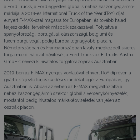
a Ford Trucks, a Ford egyetlen globális nehéz haszongépjármű-
márkája, a 2019-es International Truck of the Year (IToY) díjat
elnyert F-MAX-szal magasra tör Európában, és tovább halad
terjeszkedési terveinek második szakaszával. Folytatva a
spanyolországi, portugáliai, olaszországi, belgiumi és
luxemburgi, végül pedig Európa legnagyobb piacain,
Németországban és Franciaországban tavaly megkezdett sikeres
forgalmazói hálózat bővítését, a Ford Trucks az F-Trucks Austria
GmbH-t nevezi ki hivatalos forgalmazójának Ausztriában.
2019-ben az
F-MAX nyerges
vontatóval elnyert IToY díj révén a
gyártó kifejezte terjeszkedési szándékát egész Európában, így
Ausztriában is. Abban az évben az F-MAX megváltoztatta a
nehéz haszongépjármű szektor globális versenykörnyezetét,
mostantól pedig hivatalos márkaképviselettel van jelen az
osztrák piacon.