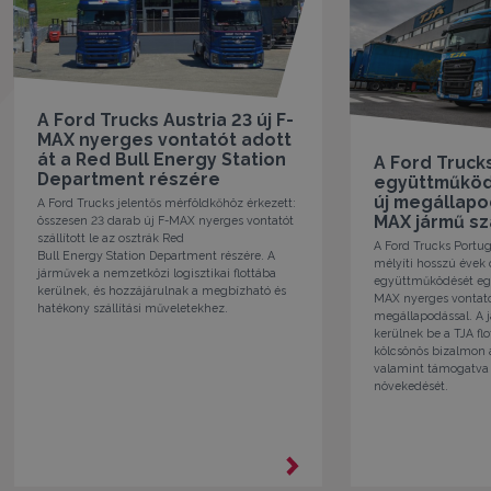
A Ford Trucks Austria 23 új F-
MAX nyerges vontatót adott
át a Red Bull Energy Station
A Ford Trucks
Department részére
együttműködé
új megállapo
A Ford Trucks jelentős mérföldkőhöz érkezett:
MAX jármű szá
összesen 23 darab új F-MAX nyerges vontatót
szállított le az osztrák Red
A Ford Trucks Portug
Bull Energy Station Department részére. A
mélyíti hosszú évek 
járművek a nemzetközi logisztikai flottába
együttműködését egy 
kerülnek, és hozzájárulnak a megbízható és
MAX nyerges vontató
hatékony szállítási műveletekhez.
megállapodással. A
kerülnek be a TJA flo
kölcsönös bizalmon 
valamint támogatva 
növekedését.