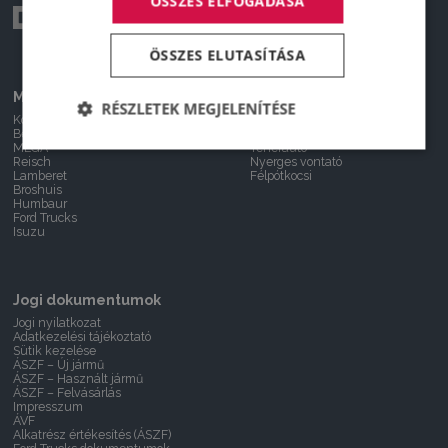
ÖSSZES ELFOGADÁSA
ÖSSZES ELUTASÍTÁSA
Márkáink
Használt járművek
RÉSZLETEK MEGJELENÍTÉSE
Kögel
Furgon
Benalu
Kisteherautó
MEGA
Teherautó
Reisch
Nyerges vontató
Lamberet
Félpótkocsi
Broshuis
Humbaur
Ford Trucks
Isuzu
Jogi dokumentumok
Jogi nyilatkozat
Adatkezelési tájékoztató
Sütik kezelése
ÁSZF – Új jármű
ÁSZF – Használt jármű
ÁSZF – Felvásárlás
Impresszum
ÁVF
Alkatrész értékesítés (ÁSZF)