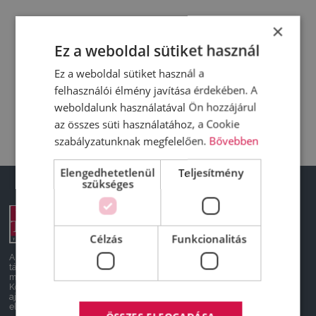
×
Ez a weboldal sütiket használ
Ez a weboldal sütiket használ a
felhasználói élmény javítása érdekében. A
weboldalunk használatával Ön hozzájárul
az összes süti használatához, a Cookie
szabályzatunknak megfelelően.
Bővebben
Elengedhetetlenül
Teljesítmény
szükséges
DeltaTruck
Új járművek
Használt
Célzás
Funkcionalitás
Készletről újat
Szerviz
A honlapon feltüntetett árak
Kapcsolat
tájékoztató jellegűek, nem
minősülnek ajánlattételnek.
Felvásárlás
Konkrét, személyreszabott
Rólunk
ajánlatokért keressen minket
Truck News
elérhetőségeinken.
Karrier