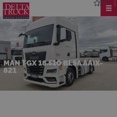
Személyes
lista
MAN TGX 18.510 BLSA AAIX-
821