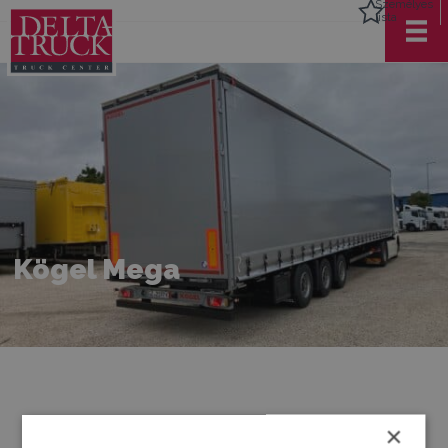
Személyes
lista
Kögel Mega
×