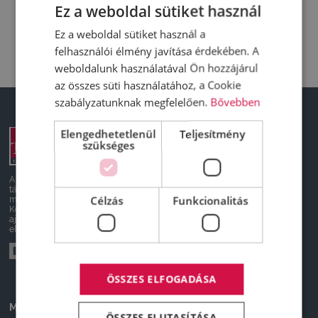
Ez a weboldal sütiket használ
Ez a weboldal sütiket használ a
felhasználói élmény javítása érdekében. A
weboldalunk használatával Ön hozzájárul
az összes süti használatához, a Cookie
szabályzatunknak megfelelően.
Bővebben
Elengedhetetlenül
DeltaTruck
Teljesítmény
szükséges
Új járművek
Használt
Készletről újat
Szerviz
A honlapon feltüntetett árak
Kapcsolat
tájékoztató jellegűek, nem
Célzás
Funkcionalitás
minősülnek ajánlattételnek.
Felvásárlás
Konkrét, személyreszabott
Rólunk
ajánlatokért keressen minket
Truck News
elérhetőségeinken.
Karrier
ÖSSZES ELFOGADÁSA
Márkáink
Használt járművek
ÖSSZES ELUTASÍTÁSA