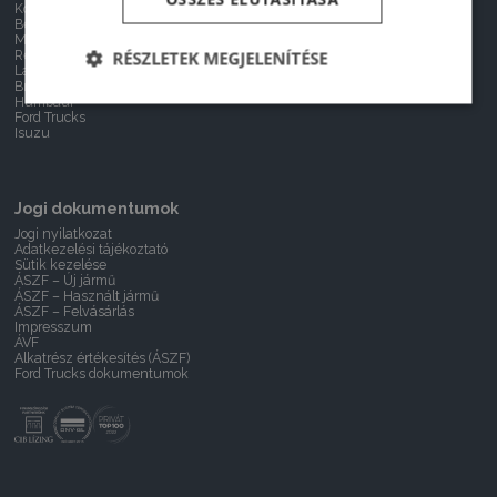
Kögel
Furgon
Benalu
Kisteherautó
MEGA
Teherautó
Reisch
Nyerges vontató
RÉSZLETEK MEGJELENÍTÉSE
Lamberet
Félpótkocsi
Broshuis
Humbaur
Ford Trucks
Isuzu
Jogi dokumentumok
Jogi nyilatkozat
Adatkezelési tájékoztató
Sütik kezelése
ÁSZF – Új jármű
ÁSZF – Használt jármű
ÁSZF – Felvásárlás
Impresszum
ÁVF
Alkatrész értékesítés (ÁSZF)
Ford Trucks dokumentumok