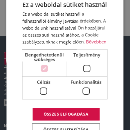
Ez a weboldal sütiket használ
Ez a weboldal sütiket használ a
felhasználói élmény javítása érdekében. A
weboldalunk használatával Ön hozzájárul
az összes süti használatához, a Cookie
szabályzatunknak megfelelően.
Bővebben
Elengedhetetlenül
DeltaTruck
Teljesítmény
szükséges
Új járművek
Használt
Készletről újat
Szerviz
A honlapon feltüntetett árak
Kapcsolat
tájékoztató jellegűek, nem
Célzás
Funkcionalitás
minősülnek ajánlattételnek.
Felvásárlás
Konkrét, személyreszabott
Rólunk
ajánlatokért keressen minket
Truck News
elérhetőségeinken.
Karrier
ÖSSZES ELFOGADÁSA
Márkáink
Használt járművek
ÖSSZES ELUTASÍTÁSA