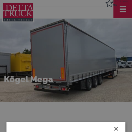
Személyes
lista
Kögel Mega
×