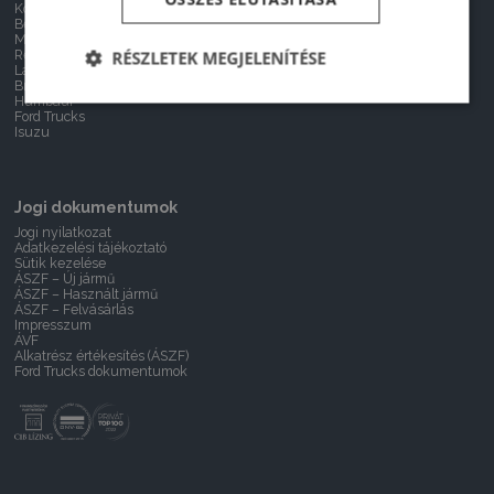
Kögel
Furgon
Benalu
Kisteherautó
MEGA
Teherautó
Reisch
Nyerges vontató
RÉSZLETEK MEGJELENÍTÉSE
Lamberet
Félpótkocsi
Broshuis
Humbaur
Ford Trucks
Isuzu
Jogi dokumentumok
Jogi nyilatkozat
Adatkezelési tájékoztató
Sütik kezelése
ÁSZF – Új jármű
ÁSZF – Használt jármű
ÁSZF – Felvásárlás
Impresszum
ÁVF
Alkatrész értékesítés (ÁSZF)
Ford Trucks dokumentumok