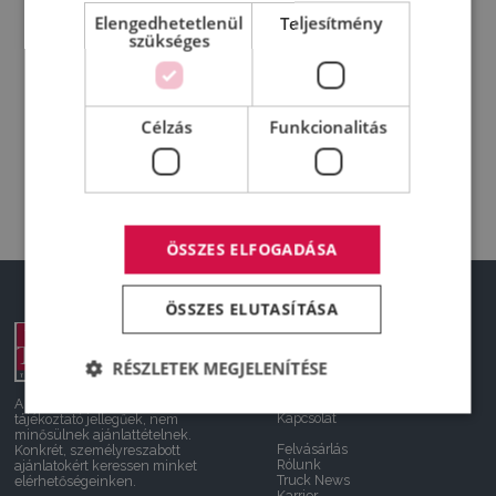
Elengedhetetlenül
Teljesítmény
szükséges
Célzás
Funkcionalitás
ÖSSZES ELFOGADÁSA
ÖSSZES ELUTASÍTÁSA
DeltaTruck
Új járművek
RÉSZLETEK MEGJELENÍTÉSE
Használt
Készletről újat
Szerviz
A honlapon feltüntetett árak
Kapcsolat
tájékoztató jellegűek, nem
minősülnek ajánlattételnek.
Felvásárlás
Konkrét, személyreszabott
Rólunk
ajánlatokért keressen minket
Truck News
elérhetőségeinken.
Karrier