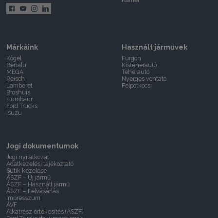
Márkáink
Használt járművek
Kögel
Furgon
Benalu
Kisteherautó
MEGA
Teherautó
Reisch
Nyerges vontató
Lamberet
Félpótkocsi
Broshuis
Humbaur
Ford Trucks
Isuzu
Jogi dokumentumok
Jogi nyilatkozat
Adatkezelési tájékoztató
Sütik kezelése
ÁSZF – Új jármű
ÁSZF – Használt jármű
ÁSZF – Felvásárlás
Impresszum
ÁVF
Alkatrész értékesítés (ÁSZF)