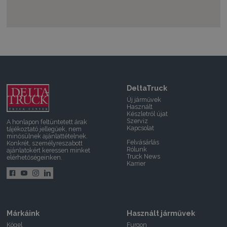
DeltaTruck
Új járművek
Használt
Készletről újat
Szerviz
A honlapon feltüntetett árak
Kapcsolat
tájékoztató jellegűek, nem
minősülnek ajánlattételnek.
Felvásárlás
Konkrét, személyreszabott
Rólunk
ajánlatokért keressen minket
Truck News
elérhetőségeinken.
Karrier
Márkáink
Használt járművek
Kögel
Furgon