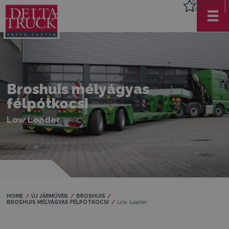
Személyes
lista
Broshuis mélyágyas
félpótkocsi
Low Loader
HOME
ÚJ JÁRMŰVEK
BROSHUIS
BROSHUIS MÉLYÁGYAS FÉLPÓTKOCSI
Current:
Low Loader