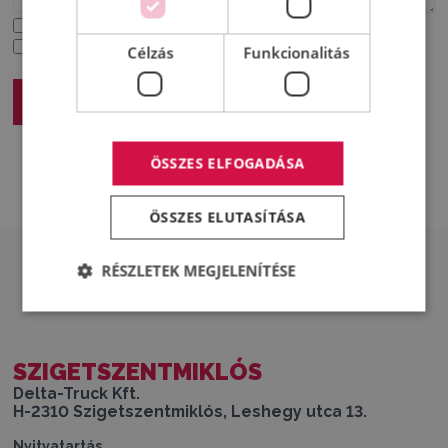
Elfogadom az
adatkezelési tájékoztatóban
foglaltakat.
Hozzájárulok a kereskedelmi és marketing célú megkeresésekhez.
Célzás
Funkcionalitás
Ajánlatkérés elküldése
ÖSSZES ELFOGADÁSA
ÖSSZES ELUTASÍTÁSA
RÉSZLETEK MEGJELENÍTÉSE
ÉRDEKLŐDJÖN TELEPHELYÜNKÖN
SZIGETSZENTMIKLÓS
Delta-Truck Kft.
H-2310 Szigetszentmiklós, Leshegy utca 13.
Nyitvatartás