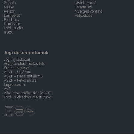
Benalu
Kisteherautó
MEGA
Teherautó
Reisch
Nyerges vontató
Lamberet
Félpótkocsi
Broshuis
Humbaur
Ford Trucks
Isuzu
Jogi dokumentumok
Jogi nyilatkozat
Adatkezelési tájékoztató
Sütik kezelése
ÁSZF – Új jármű
ÁSZF – Használt jármű
ÁSZF – Felvásárlás
Impresszum
ÁVF
Alkatrész értékesítés (ÁSZF)
Ford Trucks dokumentumok