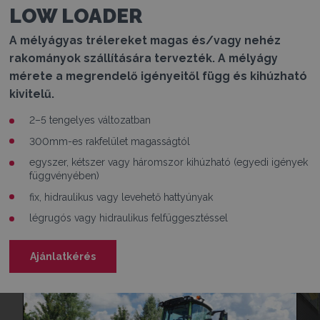
LOW LOADER
A mélyágyas trélereket magas és/vagy nehéz
rakományok szállítására tervezték. A mélyágy
mérete a megrendelő igényeitől függ és kihúzható
kivitelű.
2–5 tengelyes változatban
300mm-es rakfelület magasságtól
egyszer, kétszer vagy háromszor kihúzható (egyedi igények
függvényében)
fix, hidraulikus vagy levehető hattyúnyak
légrugós vagy hidraulikus felfüggesztéssel
Ajánlatkérés