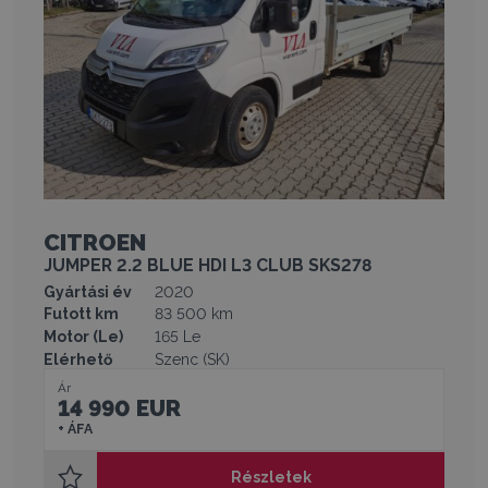
CITROEN
JUMPER 2.2 BLUE HDI L3 CLUB SKS278
Gyártási év
2020
Futott km
83 500 km
Motor (Le)
165 Le
Elérhető
Szenc (SK)
Ár
14 990 EUR
+ ÁFA
Részletek