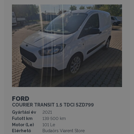
FORD
COURIER TRANSIT 1.5 TDCI SZD799
Gyártási év
2021
Futott km
139 500 km
Motor (Le)
101 Le
Elérhető
Budaörs Viarent Store