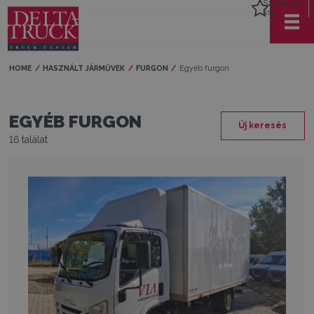
Személyes
lista
HOME
HASZNÁLT JÁRMŰVEK
FURGON
Current:
Egyéb furgon
EGYÉB FURGON
Új keresés
16 találat