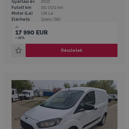
Gyártási év
2021
Futott km
161 000 km
Motor (Le)
136 Le
Elérhető
Szenc (SK)
Ár
17 990 EUR
+ ÁFA
Részletek