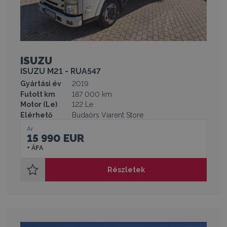
ISUZU
ISUZU M21 - RUA547
Gyártási év
2019
Futott km
187 000 km
Motor (Le)
122 Le
Elérhető
Budaörs Viarent Store
Ár
15 990 EUR
+ ÁFA
Részletek