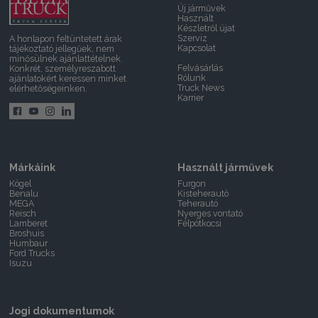
Új járművek
Használt
Készletről újat
Szerviz
A honlapon feltüntetett árak
Kapcsolat
tájékoztató jellegűek, nem
minősülnek ajánlattételnek.
Felvásárlás
Konkrét, személyreszabott
Rólunk
ajánlatokért keressen minket
Truck News
elérhetőségeinken.
Karrier
Márkáink
Használt járművek
Kögel
Furgon
Benalu
Kisteherautó
MEGA
Teherautó
Reisch
Nyerges vontató
Lamberet
Félpótkocsi
Broshuis
Humbaur
Ford Trucks
Isuzu
Jogi dokumentumok