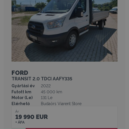
FORD
TRANSIT 2.0 TDCI AAFY335
Gyártási év
2022
Futott km
45 000 km
Motor (Le)
131 Le
Elérhető
Budaörs Viarent Store
Ár
19 990 EUR
+ ÁFA