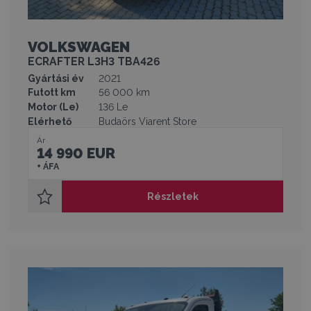
VOLKSWAGEN
ECRAFTER L3H3 TBA426
Gyártási év
2021
Futott km
56 000 km
Motor (Le)
136 Le
Elérhető
Budaörs Viarent Store
Ár
14 990 EUR
+ ÁFA
Részletek