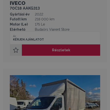
IVECO
70C18 AAKG313
Gyártási év
2022
Futott km
218 000 km
Motor (Le)
175 Le
Elérhető
Budaörs Viarent Store
Ár
KÉRJEN AJÁNLATOT
Részletek