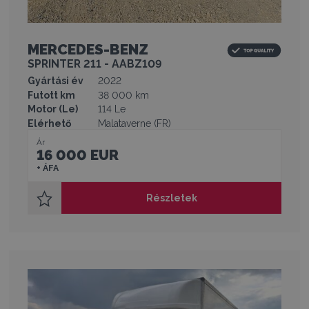
MERCEDES-BENZ
SPRINTER 211 - AABZ109
Gyártási év
2022
Futott km
38 000 km
Motor (Le)
114 Le
Elérhető
Malataverne (FR)
Ár
16 000 EUR
+ ÁFA
Részletek