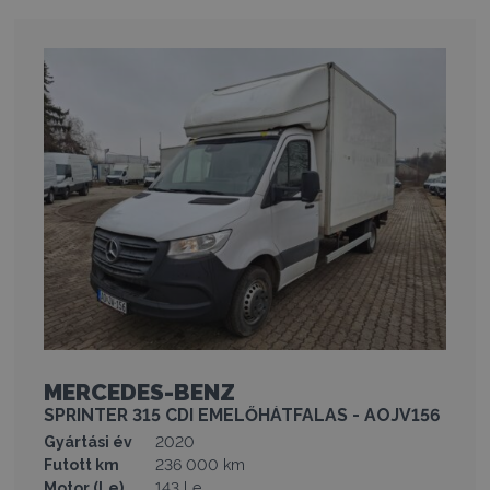
MERCEDES-BENZ
SPRINTER 315 CDI EMELŐHÁTFALAS - AOJV156
Gyártási év
2020
Futott km
236 000 km
Motor (Le)
143 Le