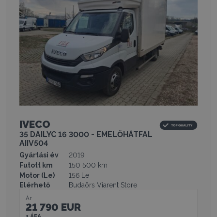
IVECO
35 DAILYC 16 3000 - EMELŐHÁTFAL
AIIV504
Gyártási év
2019
Futott km
150 500 km
Motor (Le)
156 Le
Elérhető
Budaörs Viarent Store
Ár
21 790 EUR
+ ÁFA