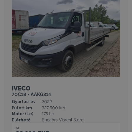
IVECO
70C18 - AAKG314
Gyártási év
2022
Futott km
327 500 km
Motor (Le)
175 Le
Elérhető
Budaörs Viarent Store
Ár