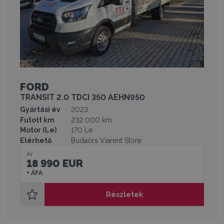
FORD
TRANSIT 2.0 TDCI 350 AEHN950
Gyártási év
2023
Futott km
232 000 km
Motor (Le)
170 Le
Elérhető
Budaörs Viarent Store
Ár
18 990 EUR
+ ÁFA
Részletek