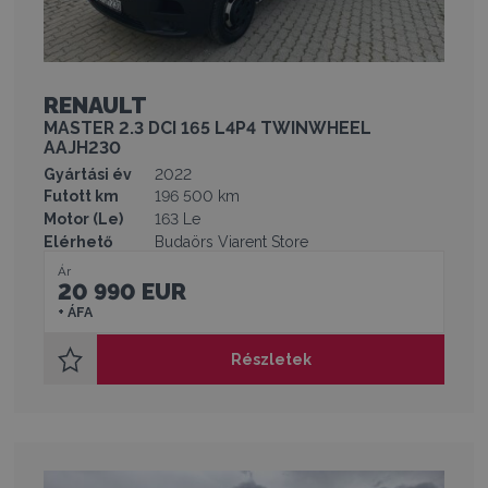
RENAULT
MASTER 2.3 DCI 165 L4P4 TWINWHEEL
AAJH230
Gyártási év
2022
Futott km
196 500 km
Motor (Le)
163 Le
Elérhető
Budaörs Viarent Store
Ár
20 990 EUR
+ ÁFA
Részletek