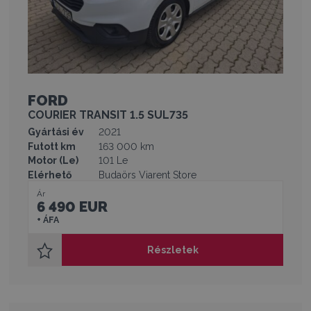
FORD
COURIER TRANSIT 1.5 SUL735
Gyártási év
2021
Futott km
163 000 km
Motor (Le)
101 Le
Elérhető
Budaörs Viarent Store
Ár
6 490 EUR
+ ÁFA
Részletek