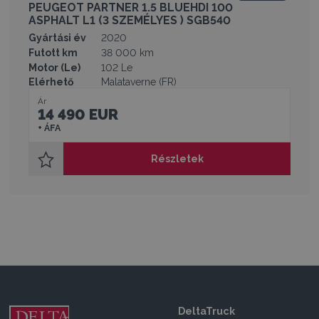
PEUGEOT PARTNER 1.5 BLUEHDI 100
ASPHALT L1 (3 SZEMÉLYES ) SGB540
Gyártási év
2020
Futott km
38 000 km
Motor (Le)
102 Le
Elérhető
Malataverne (FR)
Ár
14 490 EUR
+ ÁFA
Részletek
DeltaTruck