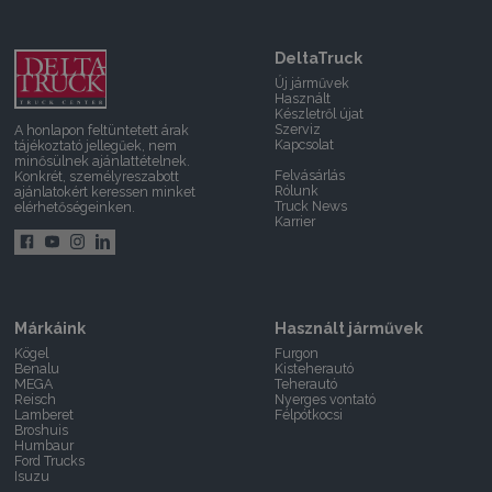
DeltaTruck
Új járművek
Használt
Készletről újat
Szerviz
A honlapon feltüntetett árak
Kapcsolat
tájékoztató jellegűek, nem
minősülnek ajánlattételnek.
Felvásárlás
Konkrét, személyreszabott
Rólunk
ajánlatokért keressen minket
Truck News
elérhetőségeinken.
Karrier
Márkáink
Használt járművek
Kögel
Furgon
Benalu
Kisteherautó
MEGA
Teherautó
Reisch
Nyerges vontató
Lamberet
Félpótkocsi
Broshuis
Humbaur
Ford Trucks
Isuzu