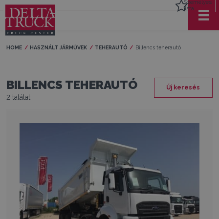
Személyes
lista
HOME
HASZNÁLT JÁRMŰVEK
TEHERAUTÓ
Current:
Billencs teherautó
BILLENCS TEHERAUTÓ
Új keresés
2 találat