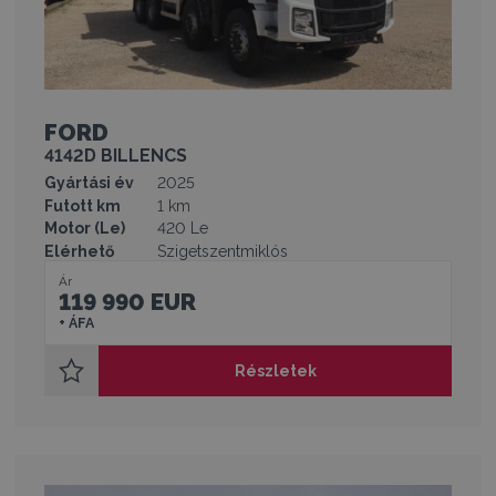
FORD
4142D BILLENCS
Gyártási év
2025
Futott km
1 km
Motor (Le)
420 Le
Elérhető
Szigetszentmiklós
Ár
119 990 EUR
+ ÁFA
Részletek