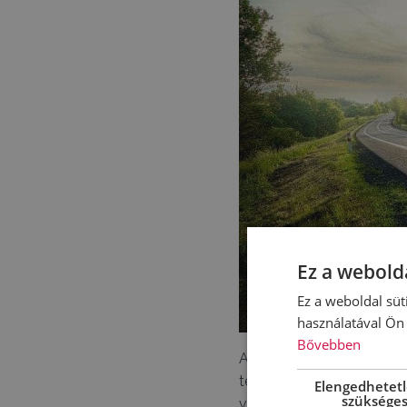
Ez a webolda
Ez a weboldal süt
használatával Ön 
Bővebben
A nehéz tehergépkocsik t
termékfejlesztésére építv
Elengedhetet
szüksége
valamint frissített szolg