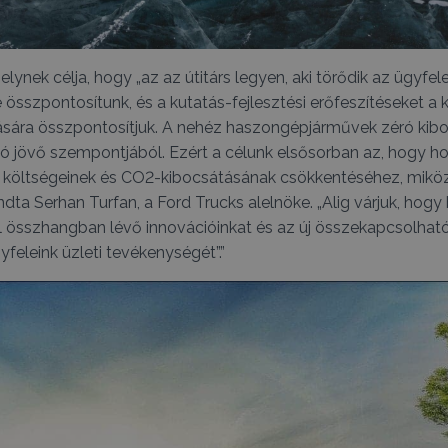
lynek célja, hogy „az az útitárs legyen, aki törődik az ügyfel
re összpontosítunk, és a kutatás-fejlesztési erőfeszítéseket 
ására összpontosítjuk. A nehéz haszongépjárművek zéró kiboc
ó jövő szempontjából. Ezért a célunk elsősorban az, hogy hoz
 költségeinek és CO2-kibocsátásának csökkentéséhez, miközb
ta Serhan Turfan, a Ford Trucks alelnöke. „Alig várjuk, hog
 összhangban lévő innovációinkat és az új összekapcsolható
feleink üzleti tevékenységét”.”