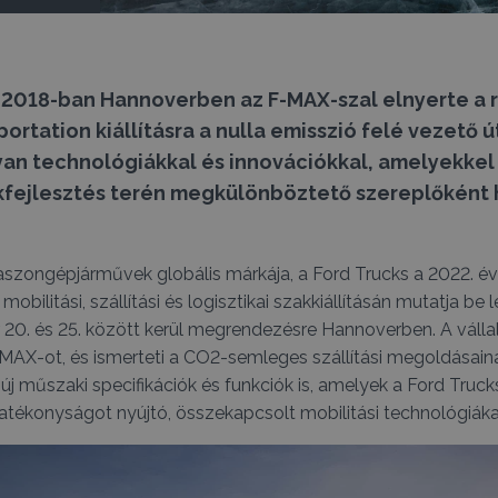
 2018-ban Hannoverben az F-MAX-szal elnyerte a r
portation kiállításra a nulla emisszió felé vezető út
an technológiákkal és innovációkkal, amelyekkel 
kfejlesztés terén megkülönböztető szereplőként h
szongépjárművek globális márkája, a Ford Trucks a 2022. év
 mobilitási, szállítási és logisztikai szakkiállításán mutatja be
20. és 25. között kerül megrendezésre Hannoverben. A válla
MAX-ot, és ismerteti a CO2-semleges szállítási megoldásain
új műszaki specifikációk és funkciók is, amelyek a Ford Truc
ékonyságot nyújtó, összekapcsolt mobilitási technológiákat