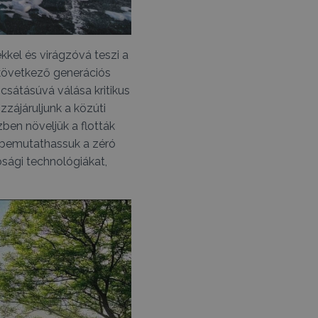
ekkel és virágzóvá teszi a
a következő generációs
sátásúvá válása kritikus
zájáruljunk a közúti
en növeljük a flották
y bemutathassuk a zéró
sági technológiákat,