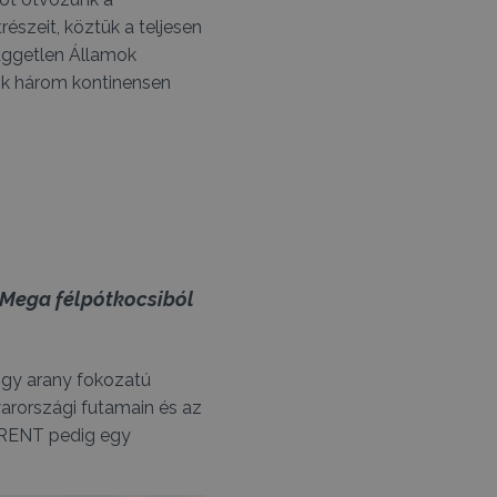
észeit, köztük a teljesen
Független Államok
k három kontinensen
l Mega félpótkocsiból
ogy arany fokozatú
arországi futamain és az
ARENT pedig egy