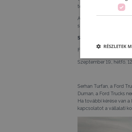
termékpalettájával új szin
A Ford Trucks az IToY-dí
szolgáltatásokat mutatja b
Sajtótájékoztató:
RÉSZLETEK M
Ford Trucks stand, 21. cs
Szeptember 19., hétfő, 1
Serhan Turfan, a Ford Tr
Duman, a Ford Trucks nem
Ha további kérése van a F
kapcsolatot a vállalati 