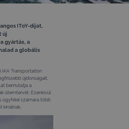
angos IToY-díjat,
 új
a gyártás, a
alad a globális
i IAA Transportation
 legfrissebb újdonságait,
lat bemutatja a
ak ütemtervét. Ezenkívül
ks ügyfelei számára több
 kínálnak.