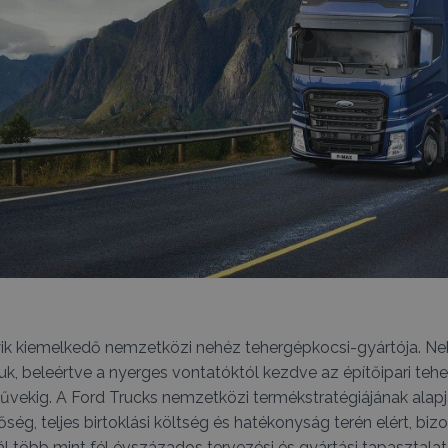
gyik kiemelkedő nemzetközi nehéz tehergépkocsi-gyártója. 
uk, beleértve a nyerges vontatóktól kezdve az építőipari teh
űvekig. A Ford Trucks nemzetközi termékstratégiájának alapj
g, teljes birtoklási költség és hatékonyság terén elért, biz
ál több mint fél évszázados tervezési és gyártási tapasztala