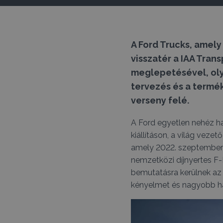
A Ford Trucks, amely
visszatér a IAA Trans
meglepetésével, oly
tervezés és a termé
verseny felé.
A Ford egyetlen nehéz ha
kiállításon, a világ vezető
amely 2022. szeptember 
nemzetközi díjnyertes F-
bemutatásra kerülnek az 
kényelmet és nagyobb hat