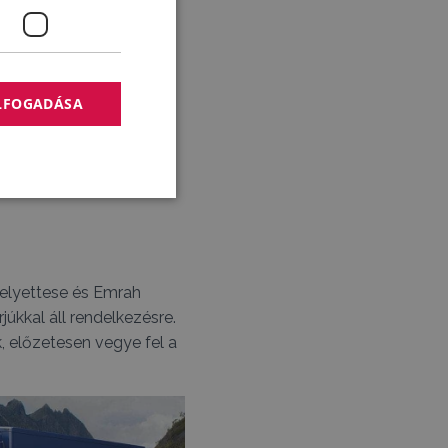
chnológiákat és
ELFOGADÁSA
helyettese és Emrah
úkkal áll rendelkezésre.
k, előzetesen vegye fel a