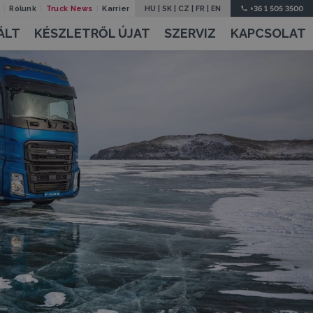
Rólunk
Truck News
Karrier
HU
|
SK
|
CZ
|
FR
|
EN
+36 1 505 3500
ÁLT
KÉSZLETRŐL ÚJAT
SZERVIZ
KAPCSOLAT