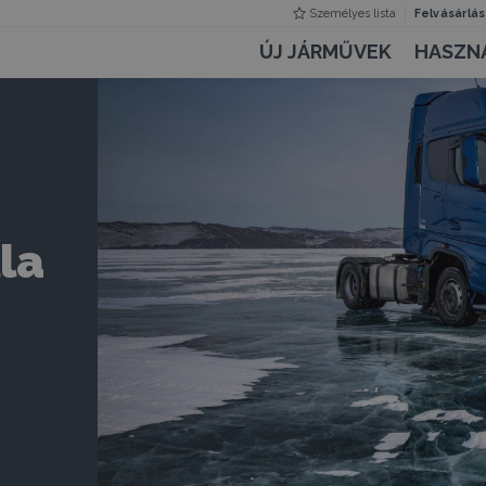
Személyes lista
Felvásárlás
ÚJ JÁRMŰVEK
HASZN
la