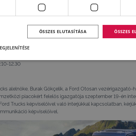
tre emeli az új generációs technológiák terén elért sikereit.
jas F-MAX legújabb változatait, valamint a legújabb csúcste
e a kiállítási területen.
ÖSSZES ELUTASÍTÁSA
ÖSSZES 
EGJELENÍTÉSE
arnok
2:10-12.30
ucks alelnöke, Burak Gökçelik, a Ford Otosan vezérigazgató-
zetközi piacokért felelős igazgatója szeptember 19-én interj
ord Trucks képviselőivel való interjúkkal kapcsolatban, kérjü
kommunikáció képviselőivel.