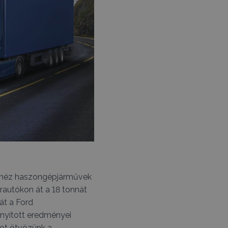
Nehéz haszongépjárművek
erautókon át a 18 tonnát
át a Ford
onyított eredményei
tot ötvözünk a