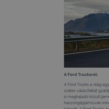
A Ford Trucksról:
A Ford Trucks a világ e
széles választékát gyártj
is meghaladó közúti járm
haszongépjárművek minősé
képezik. A Ford Trucks-n