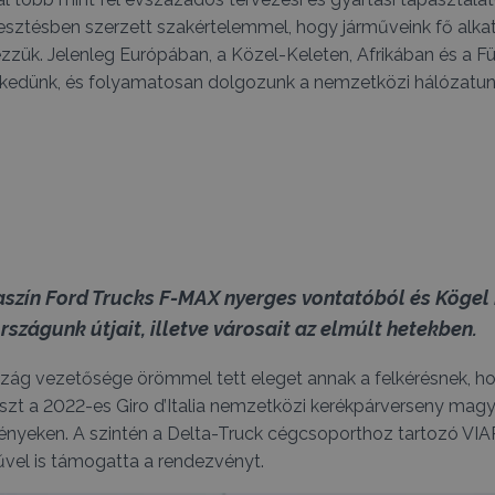
lesztésben szerzett szakértelemmel, hogy járműveink fő alkatr
zzük. Jelenleg Európában, a Közel-Keleten, Afrikában és a 
edünk, és folyamatosan dolgozunk a nemzetközi hálózatun
saszín Ford Trucks F-MAX nyerges vontatóból és Köge
országunk útjait, illetve városait az elmúlt hetekben.
zág vezetősége örömmel tett eleget annak a felkérésnek, h
zt a 2022-es Giro d’Italia nemzetközi kerékpárverseny magy
nyeken. A szintén a Delta-Truck cégcsoporthoz tartozó VI
űvel is támogatta a rendezvényt.