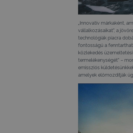
„Innovatív márkaként, ame
vállalkozásaikat”, a jövő
technológiák piacra dob
fontosságú a fenntarthat
közlekedés üzemeltetési
termelékenységét” – mond
emissziós küldetésünkkel
amelyek előmozdítják ügy