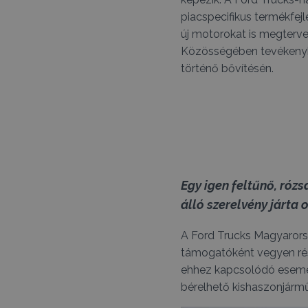
piacspecifikus termékfej
új motorokat is megterve
Közösségében tevékenyk
történő bővítésén.
Egy igen feltűnő, róz
álló szerelvény járta 
A Ford Trucks Magyarors
támogatóként vegyen rés
ehhez kapcsolódó esemé
bérelhető kishaszonjárm