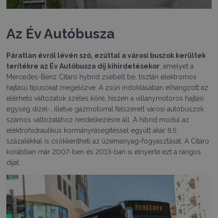
Az Év Autóbusza
Páratlan évről lévén szó, ezúttal a városi buszok kerültek
terítékre az Év Autóbusza díj kihirdetésekor
, amelyet a
Mercedes-Benz Citaro hybrid zsebelt be, tisztán elektromos
hajtású típusokat megelőzve. A zsűri indoklásában elhangzott az
elérhető változatok széles köre, hiszen a villanymotoros hajtási
egység dízel-, illetve gázmotorral felszerelt városi autóbuszok
számos változatához rendelkezésre áll. A hibrid modul az
elektrohidraulikus kormányrásegítéssel együtt akár 8,5
százalékkal is csökkentheti az üzemanyag-fogyasztását. A Citaro
korábban már 2007-ben és 2013-ban is elnyerte ezt a rangos
díjat.