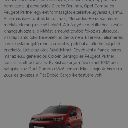
bemutatott, új generációs Citroën Berlingo, Opel Combo és
Peugeot Partner egy-két formaságtól eltekintve ugyanaz a jármű.
A hármas ikrek többek között az új Mercedes-Benz Sprinterrel
mérkőztek meg az első helyért. A trió győzelmét illetően a zsűri
kihangsúlyozta a jó kilátást, amelyet tovább fokoz az utasoldali
visszapillantó tükörbe épített holttérkamera. Ezenkívül elismerték
a vezetéstámogató rendszereiket is, például a túlterhelést jelző
érzékelőt, illetve az oldalfalvédelmet. Egyébként a francia páros
már az első generációs Citroën Berlingo és Peugeot Partner
típussal is elhódította az Év Kishaszonjárműve címet 1997-ben.
Valójában az Opel Combo előző nemzedéke is bajnok, hiszen a
2011-es győztes, a Fiat Doblò Cargo ikertestvére volt.