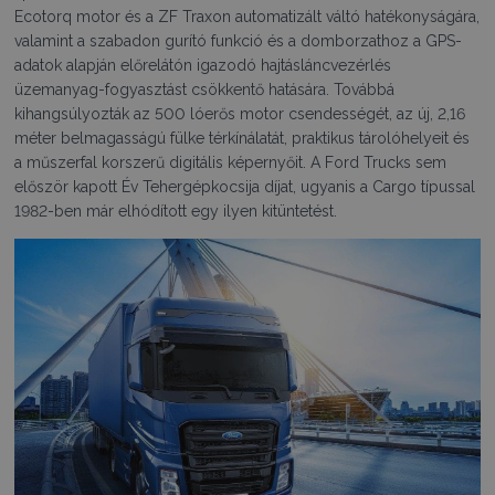
Ecotorq motor és a ZF Traxon automatizált váltó hatékonyságára,
valamint a szabadon gurító funkció és a domborzathoz a GPS-
adatok alapján előrelátón igazodó hajtásláncvezérlés
üzemanyag-fogyasztást csökkentő hatására. Továbbá
kihangsúlyozták az 500 lóerős motor csendességét, az új, 2,16
méter belmagasságú fülke térkínálatát, praktikus tárolóhelyeit és
a műszerfal korszerű digitális képernyőit. A Ford Trucks sem
először kapott Év Tehergépkocsija díjat, ugyanis a Cargo típussal
1982-ben már elhódított egy ilyen kitüntetést.