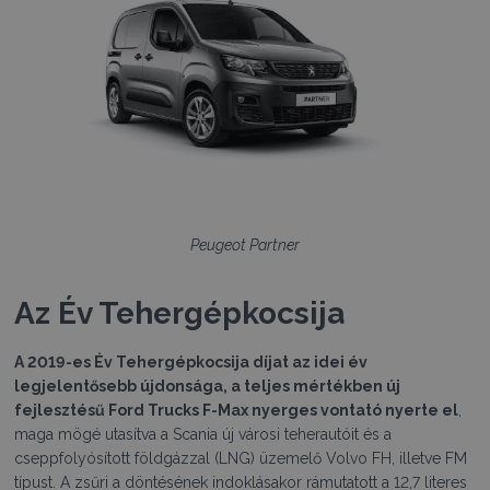
Peugeot Partner
Az Év Tehergépkocsija
A 2019-es Év Tehergépkocsija díjat az idei év
legjelentősebb újdonsága, a teljes mértékben új
fejlesztésű Ford Trucks F-Max nyerges vontató nyerte el
,
maga mögé utasítva a Scania új városi teherautóit és a
cseppfolyósított földgázzal (LNG) üzemelő Volvo FH, illetve FM
típust. A zsűri a döntésének indoklásakor rámutatott a 12,7 literes