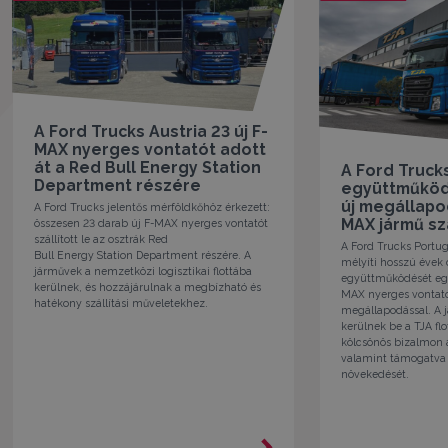
A Ford Trucks Austria 23 új F-
MAX nyerges vontatót adott
át a Red Bull Energy Station
A Ford Trucks
Department részére
együttműködé
új megállapo
A Ford Trucks jelentős mérföldkőhöz érkezett:
MAX jármű szá
összesen 23 darab új F-MAX nyerges vontatót
szállított le az osztrák Red
A Ford Trucks Portug
Bull Energy Station Department részére. A
mélyíti hosszú évek 
járművek a nemzetközi logisztikai flottába
együttműködését egy 
kerülnek, és hozzájárulnak a megbízható és
MAX nyerges vontató
hatékony szállítási műveletekhez.
megállapodással. A
kerülnek be a TJA flo
kölcsönös bizalmon 
valamint támogatva 
növekedését.