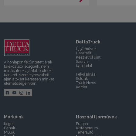
DeltaTruck
Új járművek
Használt
Készletről újat
Szerviz
A honlapon feltüntetett árak
Kapcsolat
tájékoztató jellegűek, nem
minősülnek ajánlattételnek.
Felvásárlás
Konkrét, személyreszabott
Rólunk
ajánlatokért keressen minket
Truck News
elérhetőségeinken.
Karrier
Márkáink
Használt járművek
Kögel
Furgon
Benalu
Kisteherautó
MEGA
Teherautó