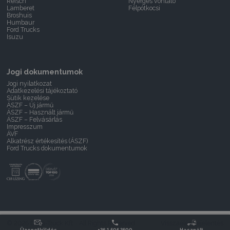
Reisch
Nyerges vontató
Lamberet
Félpótkocsi
Broshuis
Humbaur
Ford Trucks
Isuzu
Jogi dokumentumok
Jogi nyilatkozat
Adatkezelési tájékoztató
Sütik kezelése
ÁSZF – Új jármű
ÁSZF – Használt jármű
ÁSZF – Felvásárlás
Impresszum
ÁVF
Alkatrész értékesítés (ÁSZF)
Ford Trucks dokumentumok
© 2026 Delta-Truck Kft. · All Rights Reserved.
Visszaélés bejelentés
Üzenetküldés
+36 1 505 3500
Használt