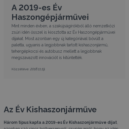
A 2019-es Év
Haszongépjárművei
Mint minden évben, a szakújságírókból álló nemzetközi
zsűri idén ősszel is kiosztotta az Év Haszongépjárművei
díjakat. Most azonban egy új kategóriával bővült a
paletta, ugyanis a legjobbnak tartott kishaszonjármű,
tehergépkocsi és autóbusz mellett a legjobbnak
megszavazott innovációt is kitüntették.
2018.11.19.
Közzétéve:
Az Év Kishaszonjárműve
Három típus kapta a 2019-es Év Kishaszonjárműve díjat
,
azonban szó sincs holtversenyről, csupán arról, hogy az idén